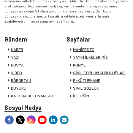
artmasına katkıda bulunmak amacıyla kuruldu. Sivil toplum haberciliği yaparak
sivil toplumun tecrübesini medyaya, kamu yönetimine, siyasete, kanaat
dünyasına ve diğer STK’lara görünür kılmayı amaçlıyoruz. Sivil toplum
dünyasının sözcülerine, tartışmalara katılabileceği, yeni tartışmalar
açabileceği bir mecra sunmayı hedefliyoruz.
Gündem
Sayfalar
HABER
MANİFESTO
YAZI
YAYIN İLKELERİMİZ
DOSYA
KÜNYE
VİDEO
SİVİL TOPLUM KURULUŞLARI
RÖPORTAJ
E-KÜTÜPHANE
DUYURU
SİVİL SÖZLÜK
KATKIDA BULUNANLAR
İLETİŞİM
Sosyal Medya