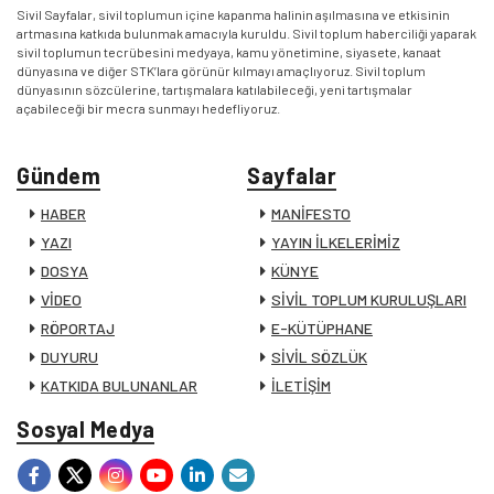
Sivil Sayfalar, sivil toplumun içine kapanma halinin aşılmasına ve etkisinin
artmasına katkıda bulunmak amacıyla kuruldu. Sivil toplum haberciliği yaparak
sivil toplumun tecrübesini medyaya, kamu yönetimine, siyasete, kanaat
dünyasına ve diğer STK’lara görünür kılmayı amaçlıyoruz. Sivil toplum
dünyasının sözcülerine, tartışmalara katılabileceği, yeni tartışmalar
açabileceği bir mecra sunmayı hedefliyoruz.
Gündem
Sayfalar
HABER
MANİFESTO
YAZI
YAYIN İLKELERİMİZ
DOSYA
KÜNYE
VİDEO
SİVİL TOPLUM KURULUŞLARI
RÖPORTAJ
E-KÜTÜPHANE
DUYURU
SİVİL SÖZLÜK
KATKIDA BULUNANLAR
İLETİŞİM
Sosyal Medya