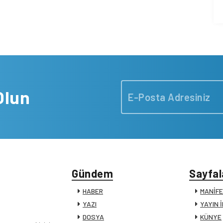
Olun
Gündem
Sayfal
HABER
MANİF
YAZI
YAYIN 
DOSYA
KÜNYE