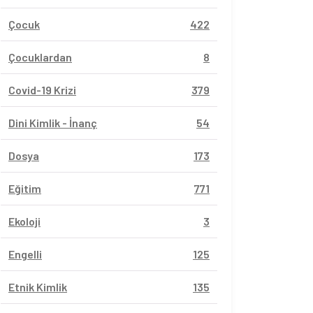
Çocuk
422
Çocuklardan
8
Covid-19 Krizi
379
Dini Kimlik - İnanç
54
Dosya
173
Eğitim
771
Ekoloji
3
Engelli
125
Etnik Kimlik
135