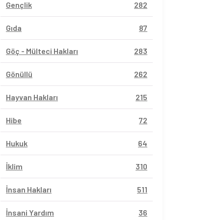
Gençlik
282
Gıda
87
Göç - Mülteci Hakları
283
Gönüllü
262
Hayvan Hakları
215
Hibe
72
Hukuk
64
İklim
310
İnsan Hakları
511
İnsani Yardım
36