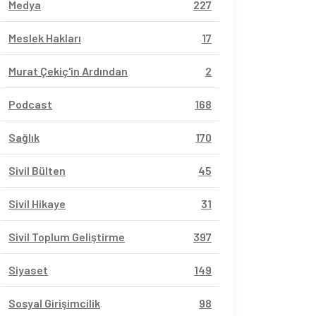
Medya
227
Meslek Hakları
17
Murat Çekiç'in Ardından
2
Podcast
168
Sağlık
170
Sivil Bülten
45
Sivil Hikaye
31
Sivil Toplum Geliştirme
397
Siyaset
149
Sosyal Girişimcilik
98