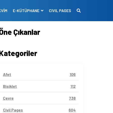
KVİM
E-KÜTÜPHANE
CIVIL PAGES
Öne Çıkanlar
Kategoriler
Afet
106
Bisiklet
112
Çevre
738
Civil Pages
604