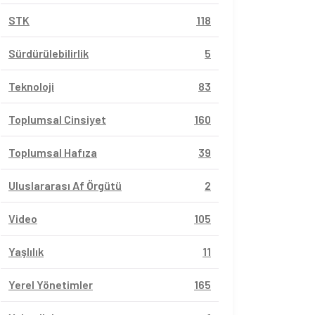
STK
118
Sürdürülebilirlik
5
Teknoloji
83
Toplumsal Cinsiyet
160
Toplumsal Hafıza
39
Uluslararası Af Örgütü
2
Video
105
Yaşlılık
11
Yerel Yönetimler
165