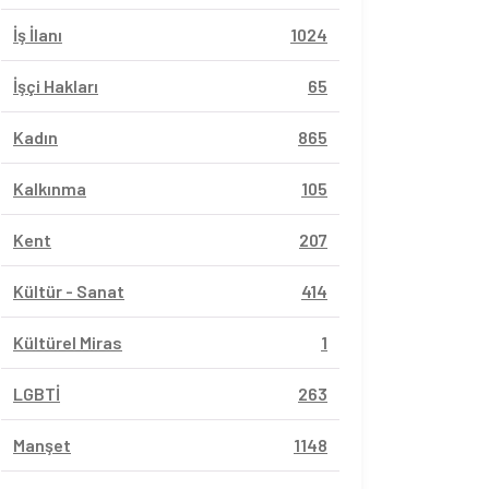
İş İlanı
1024
İşçi Hakları
65
Kadın
865
Kalkınma
105
Kent
207
Kültür - Sanat
414
Kültürel Miras
1
LGBTİ
263
Manşet
1148