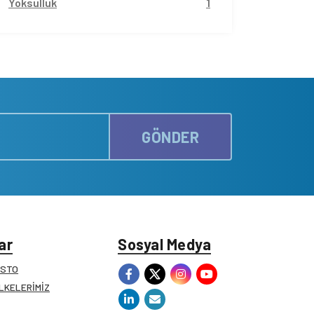
Yoksulluk
1
GÖNDER
ar
Sosyal Medya
ESTO
İLKELERİMİZ