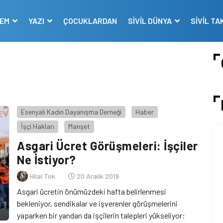
DEM
YAZI
ÇOCUKLARDAN
SİVİL DÜNYA
SİVİL TA
Esenyalı Kadın Dayanışma Derneği
Haber
İşçi Hakları
Manşet
Asgari Ücret Görüşmeleri: İşçiler
Ne İstiyor?
Hilal Tok
20 Aralık 2019
Asgari ücretin önümüzdeki hafta belirlenmesi
bekleniyor, sendikalar ve işverenler görüşmelerini
yaparken bir yandan da işçilerin talepleri yükseliyor: