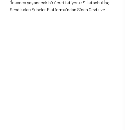
“İnsanca yaşanacak bir ücret istiyoruz!”. İstanbul İşçi
Sendikaları Şubeler Platformu'ndan Sinan Ceviz ve
Esenyalı Kadın Dayanışma Derneği’nden Adile Doğan ile
görüştük.