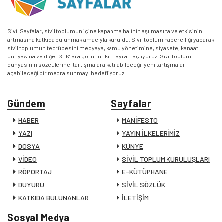
Sivil Sayfalar, sivil toplumun içine kapanma halinin aşılmasına ve etkisinin
artmasına katkıda bulunmak amacıyla kuruldu. Sivil toplum haberciliği yaparak
sivil toplumun tecrübesini medyaya, kamu yönetimine, siyasete, kanaat
dünyasına ve diğer STK’lara görünür kılmayı amaçlıyoruz. Sivil toplum
dünyasının sözcülerine, tartışmalara katılabileceği, yeni tartışmalar
açabileceği bir mecra sunmayı hedefliyoruz.
Gündem
Sayfalar
HABER
MANİFESTO
YAZI
YAYIN İLKELERİMİZ
DOSYA
KÜNYE
VİDEO
SİVİL TOPLUM KURULUŞLARI
RÖPORTAJ
E-KÜTÜPHANE
DUYURU
SİVİL SÖZLÜK
KATKIDA BULUNANLAR
İLETİŞİM
Sosyal Medya