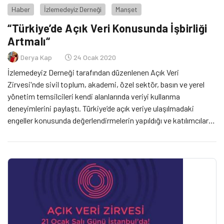
Haber
İzlemedeyiz Derneği
Manşet
“Türkiye’de Açık Veri Konusunda İşbirliği
Artmalı“
Derya Kap
24 Ocak 2020
İzlemedeyiz Derneği tarafından düzenlenen Açık Veri
Zirvesi'nde sivil toplum, akademi, özel sektör, basın ve yerel
yönetim temsilcileri kendi alanlarında veriyi kullanma
deneyimlerini paylaştı. Türkiye’de açık veriye ulaşılmadaki
engeller konusunda değerlendirmelerin yapıldığı ve katılımcılar
arasında ortak bir zemin yaratılmasına fırsat sunan zirvede, açık
veri konusunda sektörler arasında işbirliği ihtiyacına işaret
edildi.