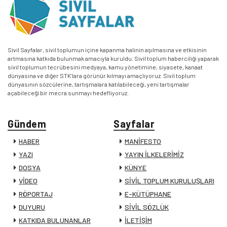
Sivil Sayfalar, sivil toplumun içine kapanma halinin aşılmasına ve etkisinin
artmasına katkıda bulunmak amacıyla kuruldu. Sivil toplum haberciliği yaparak
sivil toplumun tecrübesini medyaya, kamu yönetimine, siyasete, kanaat
dünyasına ve diğer STK’lara görünür kılmayı amaçlıyoruz. Sivil toplum
dünyasının sözcülerine, tartışmalara katılabileceği, yeni tartışmalar
açabileceği bir mecra sunmayı hedefliyoruz.
Gündem
Sayfalar
HABER
MANİFESTO
YAZI
YAYIN İLKELERİMİZ
DOSYA
KÜNYE
VİDEO
SİVİL TOPLUM KURULUŞLARI
RÖPORTAJ
E-KÜTÜPHANE
DUYURU
SİVİL SÖZLÜK
KATKIDA BULUNANLAR
İLETİŞİM