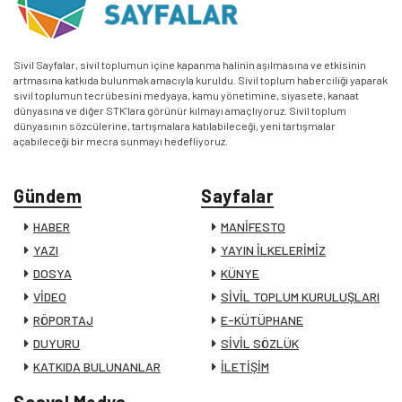
Sivil Sayfalar, sivil toplumun içine kapanma halinin aşılmasına ve etkisinin
artmasına katkıda bulunmak amacıyla kuruldu. Sivil toplum haberciliği yaparak
sivil toplumun tecrübesini medyaya, kamu yönetimine, siyasete, kanaat
dünyasına ve diğer STK’lara görünür kılmayı amaçlıyoruz. Sivil toplum
dünyasının sözcülerine, tartışmalara katılabileceği, yeni tartışmalar
açabileceği bir mecra sunmayı hedefliyoruz.
Gündem
Sayfalar
HABER
MANİFESTO
YAZI
YAYIN İLKELERİMİZ
DOSYA
KÜNYE
VİDEO
SİVİL TOPLUM KURULUŞLARI
RÖPORTAJ
E-KÜTÜPHANE
DUYURU
SİVİL SÖZLÜK
KATKIDA BULUNANLAR
İLETİŞİM