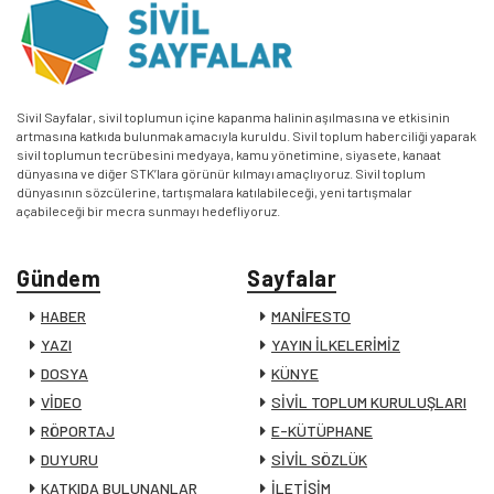
Sivil Sayfalar, sivil toplumun içine kapanma halinin aşılmasına ve etkisinin
artmasına katkıda bulunmak amacıyla kuruldu. Sivil toplum haberciliği yaparak
sivil toplumun tecrübesini medyaya, kamu yönetimine, siyasete, kanaat
dünyasına ve diğer STK’lara görünür kılmayı amaçlıyoruz. Sivil toplum
dünyasının sözcülerine, tartışmalara katılabileceği, yeni tartışmalar
açabileceği bir mecra sunmayı hedefliyoruz.
Gündem
Sayfalar
HABER
MANİFESTO
YAZI
YAYIN İLKELERİMİZ
DOSYA
KÜNYE
VİDEO
SİVİL TOPLUM KURULUŞLARI
RÖPORTAJ
E-KÜTÜPHANE
DUYURU
SİVİL SÖZLÜK
KATKIDA BULUNANLAR
İLETİŞİM