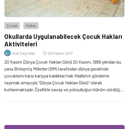
Çocuk
Haber
Okullarda Uygulanabilecek Çocuk Hakları
Aktiviteleri
Sivil Sayfalar
20 Kasım 2017
20 Kasım Dünya Çocuk Hakları Günü 20 Kasım, 1989 yılından bu
yana Birleşmiş Milletler (BM) tarafından dünya genelinde
çocukların karşı karşıya kaldıkları hak ihlallerini gündeme
taşımak amacıyla “Dünya Çocuk Hakları Günü” olarak
kutlanmaktadır. Özellikle savaş ve yoksulluğun hüküm sürdüğü
coğrafyalarda yaşam mücadelesi veren çocukları korumak ve
koşullarını iyileştirmek için 20 Kasım 1989 tarihinde Birleşmiş
Milletler […]