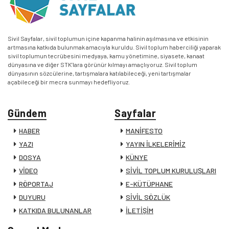
Sivil Sayfalar, sivil toplumun içine kapanma halinin aşılmasına ve etkisinin
artmasına katkıda bulunmak amacıyla kuruldu. Sivil toplum haberciliği yaparak
sivil toplumun tecrübesini medyaya, kamu yönetimine, siyasete, kanaat
dünyasına ve diğer STK’lara görünür kılmayı amaçlıyoruz. Sivil toplum
dünyasının sözcülerine, tartışmalara katılabileceği, yeni tartışmalar
açabileceği bir mecra sunmayı hedefliyoruz.
Gündem
Sayfalar
HABER
MANİFESTO
YAZI
YAYIN İLKELERİMİZ
DOSYA
KÜNYE
VİDEO
SİVİL TOPLUM KURULUŞLARI
RÖPORTAJ
E-KÜTÜPHANE
DUYURU
SİVİL SÖZLÜK
KATKIDA BULUNANLAR
İLETİŞİM