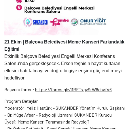
21 Ekim | Balçova Belediyesi Meme Kanseri Farkındalık
Eğitimi
Etkinlik Balçova Belediyesi Engelli Merkezi Konferans
Salonu’nda gerçekleşecek. Erken teşhisin hayat kurtaran
etkisini hatırlatmayı ve doğru bilgiye erişimi güçlendirmeyi
hedefliyor
Başvuru formu:
https://forms.gle/
3RETxgySrW8cbvf46
Program Detayları
Moderatör: Yeliz Hastürk – SUKANDER Yönetim Kurulu Başkanı
– Dr. Müge Afşar – Radyoloji Uzmanı | SUKANDER Kurucu
Üyesi: Meme Kanseri Taramasında Radyoloji
– Dr. Özhan Çetindağ – Genel Cerrahi Uzmanı: Meme Kanseri