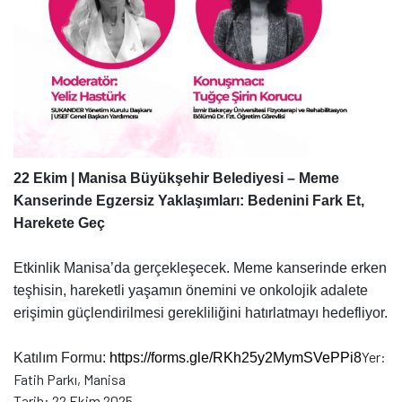
22 Ekim | Manisa Büyükşehir Belediyesi – Meme
Kanserinde Egzersiz Yaklaşımları: Bedenini Fark Et,
Harekete Geç
Etkinlik Manisa’da gerçekleşecek. Meme kanserinde erken
teşhisin, hareketli yaşamın önemini ve onkolojik adalete
erişimin güçlendirilmesi gerekliliğini hatırlatmayı hedefliyor.
Yer:
Katılım Formu:
https://forms.gle/
RKh25y2MymSVePPi8
Fatih Parkı, Manisa
Tarih: 22 Ekim 2025