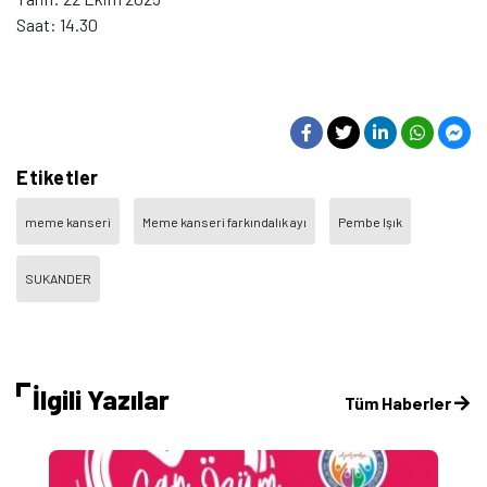
Saat: 14.30
Etiketler
meme kanseri
Meme kanseri farkındalık ayı
Pembe Işık
SUKANDER
İlgili Yazılar
Tüm Haberler