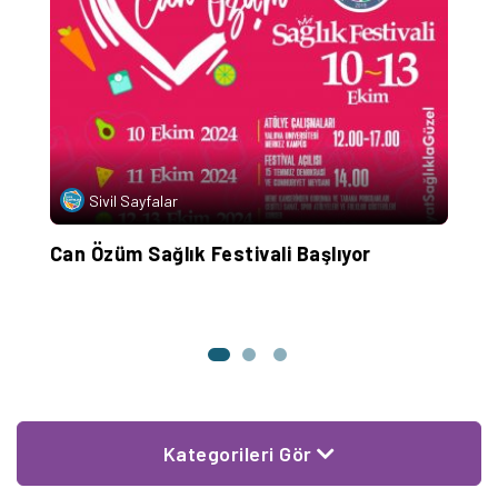
Sivil Sayfalar
Can Özüm Sağlık Festivali Başlıyor
M
T
O
Kategorileri Gör