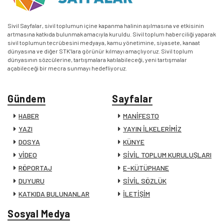
Sivil Sayfalar, sivil toplumun içine kapanma halinin aşılmasına ve etkisinin
artmasına katkıda bulunmak amacıyla kuruldu. Sivil toplum haberciliği yaparak
sivil toplumun tecrübesini medyaya, kamu yönetimine, siyasete, kanaat
dünyasına ve diğer STK’lara görünür kılmayı amaçlıyoruz. Sivil toplum
dünyasının sözcülerine, tartışmalara katılabileceği, yeni tartışmalar
açabileceği bir mecra sunmayı hedefliyoruz.
Gündem
Sayfalar
HABER
MANİFESTO
YAZI
YAYIN İLKELERİMİZ
DOSYA
KÜNYE
VİDEO
SİVİL TOPLUM KURULUŞLARI
RÖPORTAJ
E-KÜTÜPHANE
DUYURU
SİVİL SÖZLÜK
KATKIDA BULUNANLAR
İLETİŞİM
Sosyal Medya