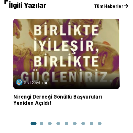
İlgili Yazılar
Tüm Haberler
Sivil Sayfalar
Nirengi Derneği Gönüllü Başvuruları
P
Yeniden Açıldı!
G