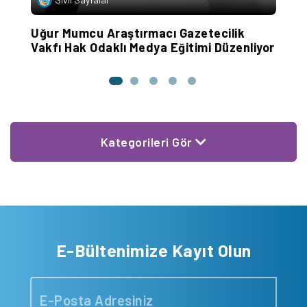
G
Uğur Mumcu Araştırmacı Gazetecilik
A
Vakfı Hak Odaklı Medya Eğitimi Düzenliyor
Kategorileri Gör
E-Bültenimize Kayıt Olun