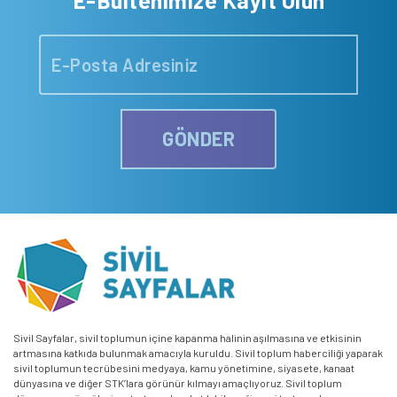
GÖNDER
Sivil Sayfalar, sivil toplumun içine kapanma halinin aşılmasına ve etkisinin
artmasına katkıda bulunmak amacıyla kuruldu. Sivil toplum haberciliği yaparak
sivil toplumun tecrübesini medyaya, kamu yönetimine, siyasete, kanaat
dünyasına ve diğer STK’lara görünür kılmayı amaçlıyoruz. Sivil toplum