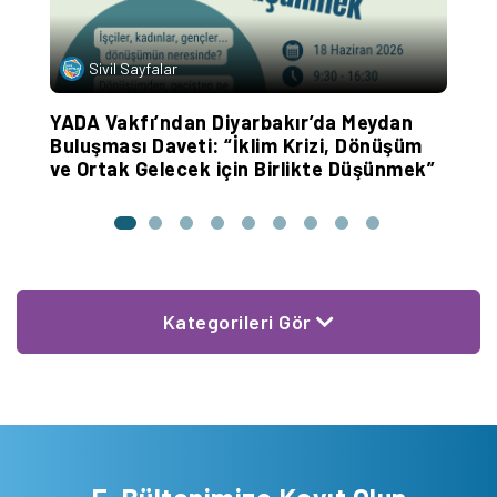
Sivil Sayfalar
YADA Vakfı’ndan Diyarbakır’da Meydan
A
Buluşması Daveti: “İklim Krizi, Dönüşüm
K
ve Ortak Gelecek için Birlikte Düşünmek”
Kategorileri Gör
E-Bültenimize Kayıt Olun