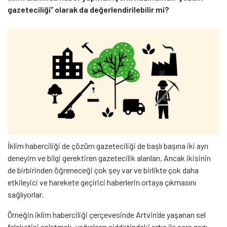
gazeteciliği” olarak da değerlendirilebilir mi?
İklim haberciliği de çözüm gazeteciliği de başlı başına iki ayrı
deneyim ve bilgi gerektiren gazetecilik alanları. Ancak ikisinin
de birbirinden öğreneceği çok şey var ve birlikte çok daha
etkileyici ve harekete geçirici haberlerin ortaya çıkmasını
sağlıyorlar.
Örneğin iklim haberciliği çerçevesinde Artvin’de yaşanan sel
felaketini anlatmak, yağışların şiddetindeki artış ile sera gazı