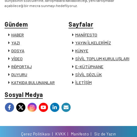
dünyasının sözcülerine, tartışmalara katılabileceği, yeni tartışmalar
açabileceği bir mecra sunmayı hedefliyoruz.
Gündem
Sayfalar
HABER
MANİFESTO
YAZI
YAYIN İLKELERİMİZ
DOSYA
KÜNYE
VİDEO
SİVİL TOPLUM KURULUŞLARI
RÖPORTAJ
E-KÜTÜPHANE
DUYURU
SİVİL SÖZLÜK
KATKIDA BULUNANLAR
İLETİŞİM
Sosyal Medya
Çerez Politikası
KVKK
Manifesto
Siz de Yazın