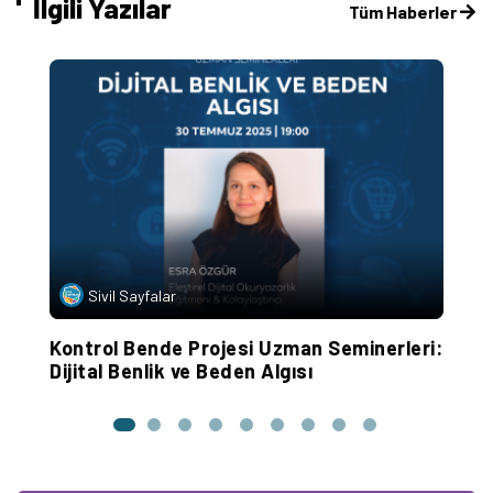
İlgili Yazılar
Tüm Haberler
Sivil Sayfalar
et
Kontrol Bende Projesi Uzman Seminerleri:
Ç
Dijital Benlik ve Beden Algısı
E