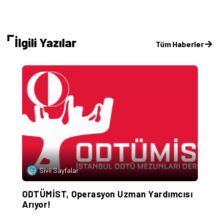
İlgili Yazılar
Tüm Haberler
Sivil Sayfalar
ik
ODTÜMİST, Operasyon Uzman Yardımcısı
A
Arıyor!
A