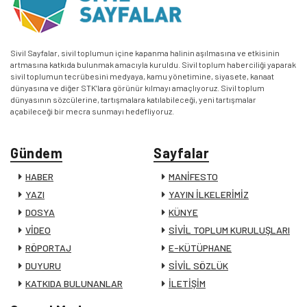
Sivil Sayfalar, sivil toplumun içine kapanma halinin aşılmasına ve etkisinin
artmasına katkıda bulunmak amacıyla kuruldu. Sivil toplum haberciliği yaparak
sivil toplumun tecrübesini medyaya, kamu yönetimine, siyasete, kanaat
dünyasına ve diğer STK’lara görünür kılmayı amaçlıyoruz. Sivil toplum
dünyasının sözcülerine, tartışmalara katılabileceği, yeni tartışmalar
açabileceği bir mecra sunmayı hedefliyoruz.
Gündem
Sayfalar
HABER
MANİFESTO
YAZI
YAYIN İLKELERİMİZ
DOSYA
KÜNYE
VİDEO
SİVİL TOPLUM KURULUŞLARI
RÖPORTAJ
E-KÜTÜPHANE
DUYURU
SİVİL SÖZLÜK
KATKIDA BULUNANLAR
İLETİŞİM