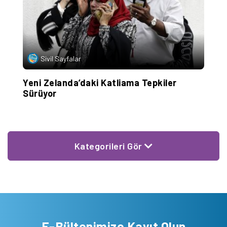
Sivil Sayfalar
Yeni Zelanda’daki Katliama Tepkiler
Y
Sürüyor
S
Kategorileri Gör
E-Bültenimize Kayıt Olun