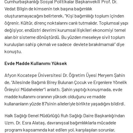
Cumhurbaşkanlığı Sosyal Politikalar Başkanvekili Prof. Dr.
Vedat Bilgin de kimsenin tek başına bağımlılık
oluşturamayacağını belirterek, “Kişi bağımlılığı toplum içinden
öğrenir, Kültür, direnç noktalarını canlı tutmalıdır. Toplumsal yapı
değişiyor, endüstri devrimi kurumsal ilişkileri ekonomiyi temel
alan bir sisteme dönüştürdü. Bu yüzden meseleye sivil toplum
kuruluşları sahip çıkmalı ve sadece devlete bırakılmamalı” diye
konuştu.
Evde Madde Kullanımı Yüksek
Afyon Kocatepe Üniversitesi Dr. Öğretim Üyesi Meryem Şahin
de, “Ailesinde Bağımlı Birey Bulunan Çocuk ve Ergenlere Yönelik
Önleyici Müdaheleler”i anlattı. Şahin yaptığı konuşmada, evde
madde kullanımı oranının yüksek olduğunu ve madde
kullananların yüzde 87’sinin aileleriyle birlikte yaşadığını bildirdi.
Halk Sağlığı Genel Müdürlüğü Ruh Sağlığı Daire Başkanlığı’ndan
Uzm. Dr. Esra Alataş, davranışsal bağımlılıklarla mücadele
programı kapsamında kat edilen yol, karşılaşılan sorunlar,