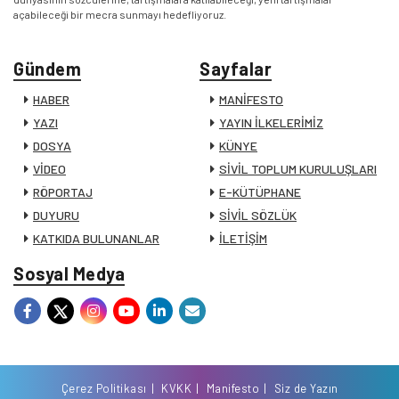
açabileceği bir mecra sunmayı hedefliyoruz.
Gündem
Sayfalar
HABER
MANİFESTO
YAZI
YAYIN İLKELERİMİZ
DOSYA
KÜNYE
VİDEO
SİVİL TOPLUM KURULUŞLARI
RÖPORTAJ
E-KÜTÜPHANE
DUYURU
SİVİL SÖZLÜK
KATKIDA BULUNANLAR
İLETİŞİM
Sosyal Medya
Çerez Politikası
KVKK
Manifesto
Siz de Yazın