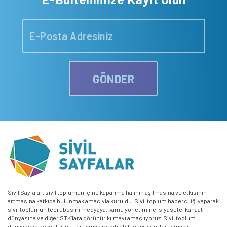
GÖNDER
Sivil Sayfalar, sivil toplumun içine kapanma halinin aşılmasına ve etkisinin
artmasına katkıda bulunmak amacıyla kuruldu. Sivil toplum haberciliği yaparak
sivil toplumun tecrübesini medyaya, kamu yönetimine, siyasete, kanaat
dünyasına ve diğer STK’lara görünür kılmayı amaçlıyoruz. Sivil toplum
dünyasının sözcülerine, tartışmalara katılabileceği, yeni tartışmalar