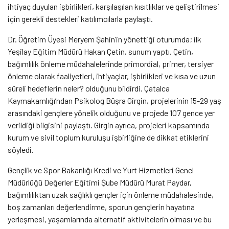
ihtiyaç duyulan işbirlikleri, karşılaşılan kısıtlıklar ve geliştirilmesi
için gerekli destekleri katılımcılarla paylaştı.
Dr. Öğretim Üyesi Meryem Şahin’in yönettiği oturumda; ilk
Yeşilay Eğitim Müdürü Hakan Çetin, sunum yaptı. Çetin,
bağımlılık önleme müdahalelerinde primordial, primer, tersiyer
önleme olarak faaliyetleri, ihtiyaçlar, işbirlikleri ve kısa ve uzun
süreli hedeflerin neler? olduğunu bildirdi.
Çatalca
Kaymakamlığı’ndan Psikolog Büşra Girgin, projelerinin 15-29 yaş
arasındaki gençlere yönelik olduğunu ve projede 107 gence yer
verildiği bilgisini paylaştı. Girgin ayrıca, projeleri kapsamında
kurum ve sivil toplum kuruluşu işbirliğine de dikkat etiklerini
söyledi.
Gençlik ve Spor Bakanlığı Kredi ve Yurt Hizmetleri Genel
Müdürlüğü Değerler Eğitimi Şube Müdürü Murat Paydar,
bağımlılıktan uzak sağlıklı gençler için önleme müdahalesinde,
boş zamanları değerlendirme, sporun gençlerin hayatına
yerleşmesi, yaşamlarında alternatif aktivitelerin olması ve bu