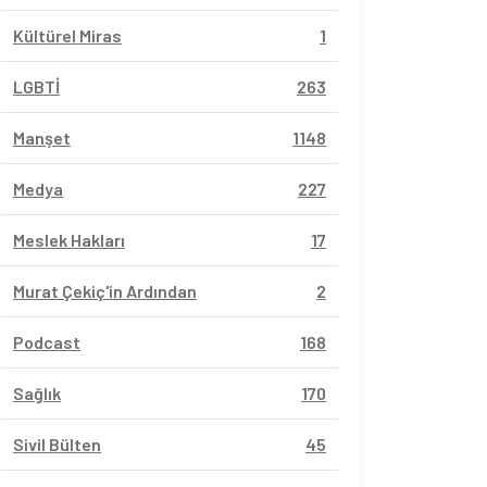
Kültürel Miras
1
LGBTİ
263
Manşet
1148
Medya
227
Meslek Hakları
17
Murat Çekiç'in Ardından
2
Podcast
168
Sağlık
170
Sivil Bülten
45