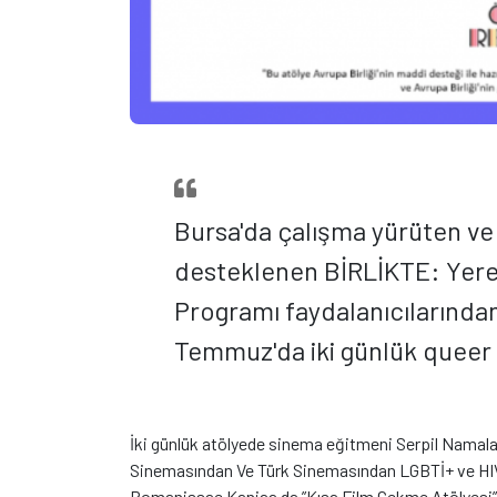
Bursa'da çalışma yürüten ve 
desteklenen BİRLİKTE: Yerel
Programı faydalanıcılarında
Temmuz'da iki günlük queer 
İki günlük atölyede sinema eğitmeni Serpil Nama
Sinemasından Ve Türk Sinemasından LGBTİ+ ve HI
Romanissae Kanjaa da ”Kısa Film Çekme Atölyesi”