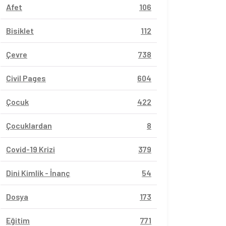
Afet
106
Bisiklet
112
Çevre
738
Civil Pages
604
Çocuk
422
Çocuklardan
8
Covid-19 Krizi
379
Dini Kimlik - İnanç
54
Dosya
173
Eğitim
771