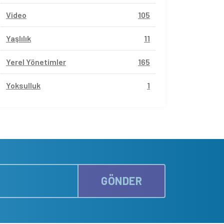
Video
105
Yaşlılık
11
Yerel Yönetimler
165
Yoksulluk
1
GÖNDER