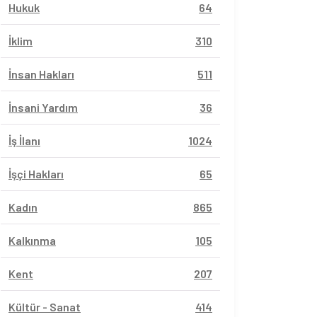
Hukuk
64
İklim
310
İnsan Hakları
511
İnsani Yardım
36
İş İlanı
1024
İşçi Hakları
65
Kadın
865
Kalkınma
105
Kent
207
Kültür - Sanat
414