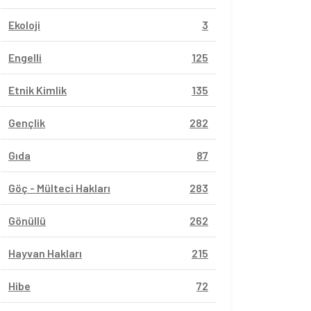
Ekoloji
3
Engelli
125
Etnik Kimlik
135
Gençlik
282
Gıda
87
Göç - Mülteci Hakları
283
Gönüllü
262
Hayvan Hakları
215
Hibe
72