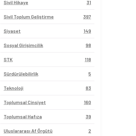
Sivil Hikaye
31
Sivil Toplum Geliştirme
397
Siyaset
149
Sosyal Girişimcilik
98
STK
118
Sürdürülebilirlik
5
Teknoloji
83
Toplumsal Cinsiyet
160
Toplumsal Hafıza
39
Uluslararası Af Örgütü
2