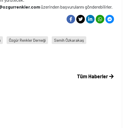
i@ozgurrenkler.com
üzerinden başvurularını gönderebilirler.
ı
Özgür Renkler Derneği
Semih Özkarakaş
Tüm Haberler