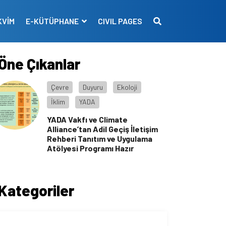
KVİM
E-KÜTÜPHANE
CIVIL PAGES
Öne Çıkanlar
Çevre
Duyuru
Ekoloji
İklim
YADA
YADA Vakfı ve Climate
Alliance’tan Adil Geçiş İletişim
Rehberi Tanıtım ve Uygulama
Atölyesi Programı Hazır
Kategoriler