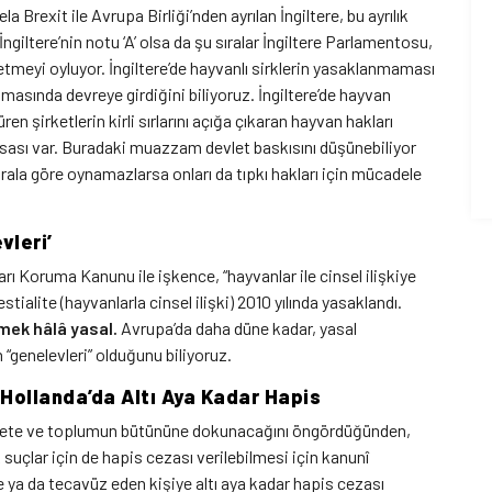
 Brexit ile Avrupa Birliği’nden ayrılan İngiltere, bu ayrılık
ngiltere’nin notu ‘A’ olsa da şu sıralar İngiltere Parlamentosu,
tmeyi oyluyor. İngiltere’de hayvanlı sirklerin yasaklanmaması
şamasında devreye girdiğini biliyoruz. İngiltere’de hayvan
n şirketlerin kirli sırlarını açığa çıkaran hayvan hakları
sası var. Buradaki muazzam devlet baskısını düşünebiliyor
urala göre oynamazlarsa onları da tıpkı hakları için mücadele
vleri’
ı Koruma Kanunu ile işkence, “hayvanlar ile cinsel ilişkiye
tialite (hayvanlarla cinsel ilişki) 2010 yılında yasaklandı.
rmek hâlâ yasal.
Avrupa’da daha düne kadar, yasal
genelevleri” olduğunu biliyoruz.
Hollanda’da Altı Aya Kadar Hapis
evlete ve toplumun bütününe dokunacağını öngördüğünden,
suçlar için de hapis cezası verilebilmesi için kanunî
 ya da tecavüz eden kişiye altı aya kadar hapis cezası