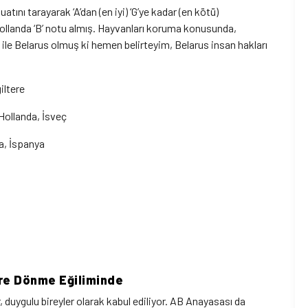
tını tarayarak ‘A’dan (en iyi) ‘G’ye kadar (en kötü)
, Hollanda ‘B’ notu almış. Hayvanları koruma konusunda,
u ile Belarus olmuş ki hemen belirteyim, Belarus insan hakları
iltere
Hollanda, İsveç
ya, İspanya
lere Dönme Eğiliminde
, duygulu bireyler olarak kabul ediliyor. AB Anayasası da