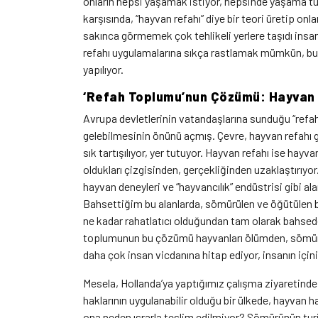
onların hepsi yaşamak istiyor, hepsinde yaşama tu
karşısında, “hayvan refahı” diye bir teori üretip on
sakınca görmemek çok tehlikeli yerlere taşıdı insa
refahı uygulamalarına sıkça rastlamak mümkün, bu
yapılıyor.
‘Refah Toplumu’nun Çözümü: Hayvan
Avrupa devletlerinin vatandaşlarına sunduğu “refa
gelebilmesinin önünü açmış. Çevre, hayvan refahı g
sık tartışılıyor, yer tutuyor. Hayvan refahı ise hayvan
oldukları çizgisinden, gerçekliğinden uzaklaştırıyo
hayvan deneyleri ve “hayvancılık” endüstrisi gibi a
Bahsettiğim bu alanlarda, sömürülen ve öğütülen bi
ne kadar rahatlatıcı olduğundan tam olarak bahsed
toplumunun bu çözümü hayvanları ölümden, sömürü
daha çok insan vicdanına hitap ediyor, insanın içini
Mesela, Hollanda’ya yaptığımız çalışma ziyaretinde
haklarının uygulanabilir olduğu bir ülkede, hayvan 
ona neden ısrarla teslim edilmiyor? Sömürünün tur