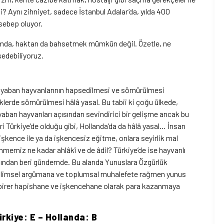
? Aynı zihniyet, sadece İstanbul Adalar’da, yılda 400
sebep oluyor.
rtamda, haktan da bahsetmek mümkün değil. Özetle, ne
sedebiliyoruz.
ce yaban hayvanlarının hapsedilmesi ve sömürülmesi
rklerde sömürülmesi hâlâ yasal. Bu tabii ki çoğu ülkede,
aban hayvanları açısından sevindirici bir gelişme ancak bu
ri Türkiye’de olduğu gibi, Hollanda’da da hâlâ yasal… İnsan
işkence ile ya da işkencesiz eğitme, onlara seyirlik mal
emiz ne kadar ahlâkî ve de âdil? Türkiye’de ise hayvanlı
yılından beri gündemde. Bu alanda Yunuslara Özgürlük
 bilimsel argümana ve toplumsal muhalefete rağmen yunus
lde birer hapishane ve işkencehane olarak para kazanmaya
kiye: E – Hollanda: B