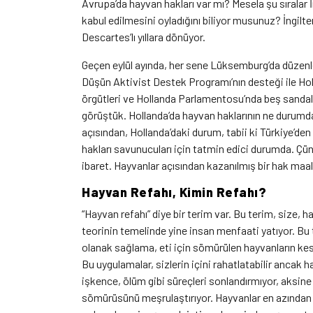
Avrupa’da hayvan hakları var mı? Mesela şu sıralar İ
kabul edilmesini oyladığını biliyor musunuz? İngilt
Descartes’lı yıllara dönüyor.
Geçen eylül ayında, her sene Lüksemburg’da düzenle
Düşün Aktivist Destek Programı’nın desteği ile Holl
örgütleri ve Hollanda Parlamentosu’nda beş sandalye
görüştük. Hollanda’da hayvan haklarının ne durum
açısından, Hollanda’daki durum, tabii ki Türkiye’d
hakları savunucuları için tatmin edici durumda. Ç
ibaret. Hayvanlar açısından kazanılmış bir hak maa
Hayvan R
efahı, Kimin Refahı?
“Hayvan refahı” diye bir terim var. Bu terim, size, h
teorinin temelinde yine insan menfaati yatıyor. Bu
olanak sağlama, eti için sömürülen hayvanların ke
Bu uygulamalar, sizlerin içini rahatlatabilir ancak ha
işkence, ölüm gibi süreçleri sonlandırmıyor, aksine
sömürüsünü meşrulaştırıyor. Hayvanlar en azından 