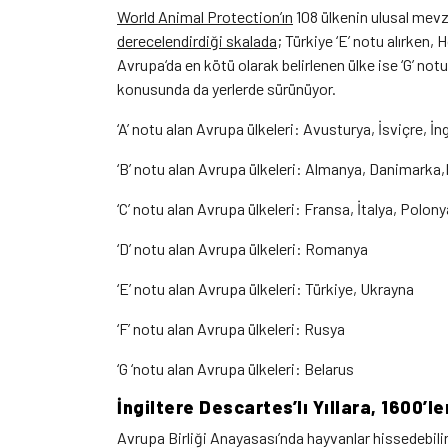
World Animal Protection’ın
108 ülkenin ulusal mevzua
derecelendirdiği skalada
; Türkiye ‘E’ notu alırken
Avrupa‘da en kötü olarak belirlenen ülke ise ‘G’ not
konusunda da yerlerde sürünüyor.
‘A’ notu alan Avrupa ülkeleri: Avusturya, İsviçre, İng
‘B’ notu alan Avrupa ülkeleri: Almanya, Danimarka,
‘C’ notu alan Avrupa ülkeleri: Fransa, İtalya, Polon
‘D’ notu alan Avrupa ülkeleri: Romanya
‘E’ notu alan Avrupa ülkeleri: Türkiye, Ukrayna
‘F’ notu alan Avrupa ülkeleri: Rusya
‘G ‘notu alan Avrupa ülkeleri: Belarus
İngiltere Descartes’lı Yıllara, 1600’
Avrupa Birliği Anayasası’nda hayvanlar hissedebilir