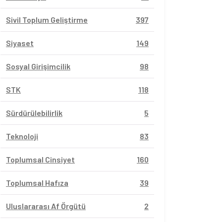
Sivil Toplum Geliştirme
397
Siyaset
149
Sosyal Girişimcilik
98
STK
118
Sürdürülebilirlik
5
Teknoloji
83
Toplumsal Cinsiyet
160
Toplumsal Hafıza
39
Uluslararası Af Örgütü
2