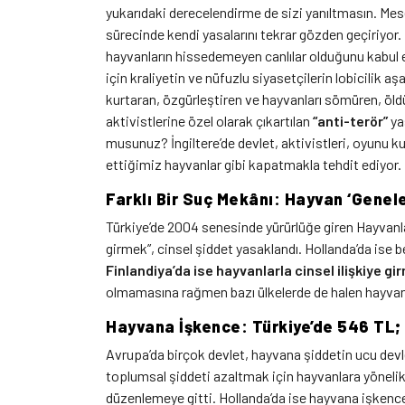
yukarıdaki derecelendirme de sizi yanıltmasın. Mesela
sürecinde kendi yasalarını tekrar gözden geçiriyor. İ
hayvanların hissedemeyen canlılar olduğunu kabul e
için kraliyetin ve nüfuzlu siyasetçilerin lobicilik a
kurtaran, özgürleştiren ve hayvanları sömüren, öldüre
aktivistlerine özel olarak çıkartılan
“anti-terör”
ya
musunuz? İngiltere’de devlet, aktivistleri, oyunu k
ettiğimiz hayvanlar gibi kapatmakla tehdit ediyor.
Farklı Bir Suç Mekânı: Hayvan ‘Genele
Türkiye’de 2004 senesinde yürürlüğe giren Hayvanlar
girmek”, cinsel şiddet yasaklandı. Hollanda’da ise bes
Finlandiya’da ise hayvanlarla cinsel ilişkiye gi
olmamasına rağmen bazı ülkelerde de halen hayvan “
Hayvana İşkence: Türkiye’de 546 TL; 
Avrupa’da birçok devlet, hayvana şiddetin ucu d
toplumsal şiddeti azaltmak için hayvanlara yönelik 
düzenlemeye gitti. Hollanda’da ise hayvana işkence