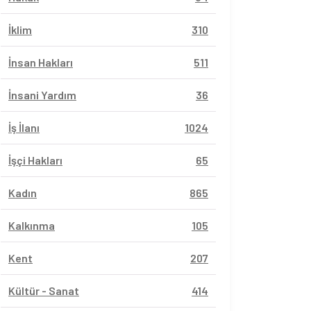
İklim
310
İnsan Hakları
511
İnsani Yardım
36
İş İlanı
1024
İşçi Hakları
65
Kadın
865
Kalkınma
105
Kent
207
Kültür - Sanat
414