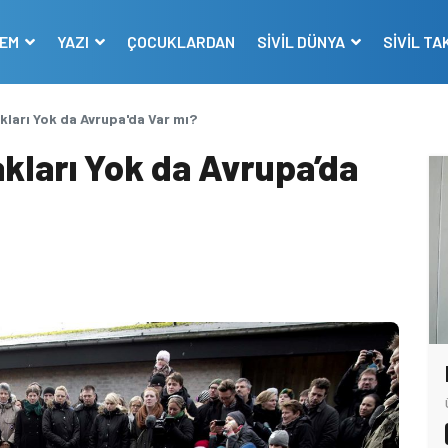
DEM
YAZI
ÇOCUKLARDAN
SİVİL DÜNYA
SİVİL TA
kları Yok da Avrupa'da Var mı?
kları Yok da Avrupa’da