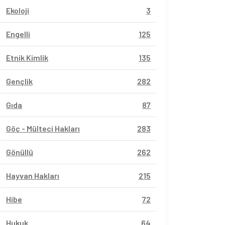
Ekoloji
3
Engelli
125
Etnik Kimlik
135
Gençlik
282
Gıda
87
Göç - Mülteci Hakları
283
Gönüllü
262
Hayvan Hakları
215
Hibe
72
Hukuk
64