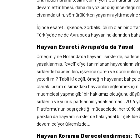
devam ettirilmesi, daha da yoz bir düşünce değil mi
civarında atın, sömürülürken yaşamını yitirmesine 
İçinde esaret, işkence, zorbalık, ölüm olan bir o
Türkiye’de ne de Avrupa’da hayvan haklarından bah
Hayvan Esareti Avrupa’da da Yasal
Örneğin yine Hollanda’da hayvanlı sirklerde, sade
yasaklanmış, “evcil” diye tanımlanan hayvanların si
sirklerde hapsedilen, işkence gören ve sömürülen y
yeterli mi? Tabii ki değil, örneğin hayvanat bahçele
olarak, bizim dışımızdaki hayvanları eğlenmek için 
muamelesi yapma gibi bir hakkımız olduğunu düşünm
sirklerin ve yunus parklarının yasaklanması, 2014 
Platformu’nun başı çektiği mücadelede, her türlü
parkları da hayvanlı sirkler de hâlâ yasal bir şeki
devam ediyor ülkemizde…
Hayvan Koruma Derecelendirmesi: Tür