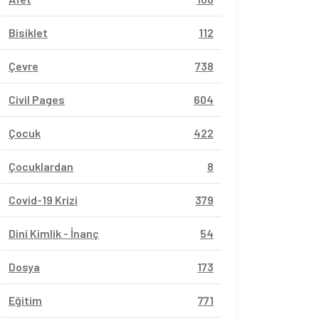
Bisiklet
112
Çevre
738
Civil Pages
604
Çocuk
422
Çocuklardan
8
Covid-19 Krizi
379
Dini Kimlik - İnanç
54
Dosya
173
Eğitim
771