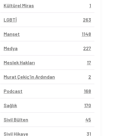
Kültürel Miras
1
LGBTİ
263
Manşet
1148
Medya
227
Meslek Hakları
17
Murat Çekiç'in Ardından
2
Podcast
168
Sağlık
170
Sivil Bülten
45
Sivil Hikaye
31