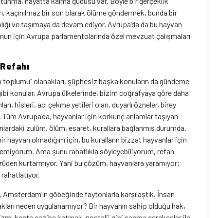
tunma, hayatta kalma güdüsü var. Böyle bir gerçeklik
ları, kaçınılmaz bir son olarak ölüme göndermek, bunda bir
nlığı ve taşımaya da devam ediyor. Avrupa’da da bu hayvan
nun için Avrupa parlamentolarında özel mevzuat çalışmaları
 Refahı
h toplumu” olanakları, şüphesiz başka konuların da gündeme
ibi konular, Avrupa ülkelerinde, bizim coğrafyaya göre daha
ları, hisleri, acı çekme yetileri olan, duyarlı özneler, birey
r. Tüm Avrupa’da, hayvanlar için korkunç anlamlar taşıyan
lanlardaki zulüm, ölüm, esaret, kurallara bağlanmış durumda.
r hayvan olmadığım için, bu kuralların bizzat hayvanlar için
emiyorum. Ama şunu rahatlıkla söyleyebiliyorum, refah
den kurtarmıyor. Yani bu çözüm, hayvanlara yaramıyor;
 rahatlatıyor.
, Amsterdam’ın göbeğinde faytonlarla karşılaştık. İnsan
hakları neden uygulanamıyor? Bir hayvanın sahip olduğu hak,
izm, kente cazibe katmak, nostalji gibi saçma gerekçeler ile