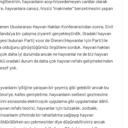
ngiltere’nin, hayvanların acıyı hissedemeyen canlılar olarak
ere, hayvanlara cansız, hissiz “makineler” benzetmesini yapan
nen Uluslararası Hayvan Hakları Konferansı’ndan sonra, Sivil
anda’ya bir çalışma ziyareti gerçekleştirdik. Oradaki hayvan
si bulunan Partij voor de Dieren (Hayvanlar için Parti) ile
da olduğunu görüştüğümüz örgütlere sorduk. Hayvan hakları
en çok daha iyi durumda ancak ne hayvanlar ne de biz hayvan
ünkü oradaki durum da daha çok hayvan refahı gelişmelerinden
lesef yok.
ayvanların iyiliğine yarayan bir şeymiş gibi gelebilir ancak bu
 teoriye, kafes genişletme, hayvanların serbest gezmesine
simi esnasında elektroşok uygulama gibi uygulamalar dâhil.
yvan refahı teorisi, hayvanlar için tutsaklık, zorbalık,
 insanların zihninde bir rahatlatma sağlayıp hayvan
öldürülürken acı çekmesinler diye düşünebilirsiniz ancak