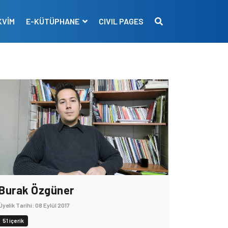
KVİM
E-KÜTÜPHANE
CIVIL PAGES
Burak Özgüner
Üyelik Tarihi: 08 Eylül 2017
51 içerik