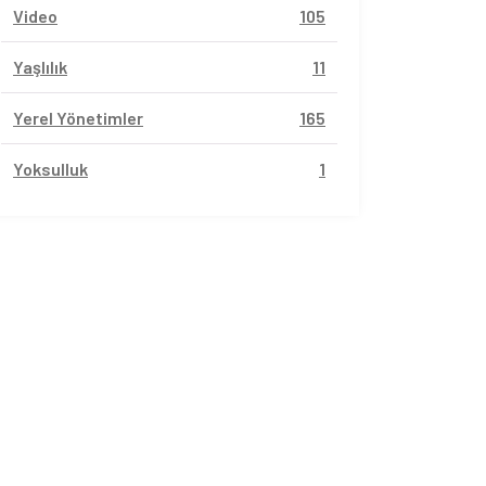
Video
105
Yaşlılık
11
Yerel Yönetimler
165
Yoksulluk
1