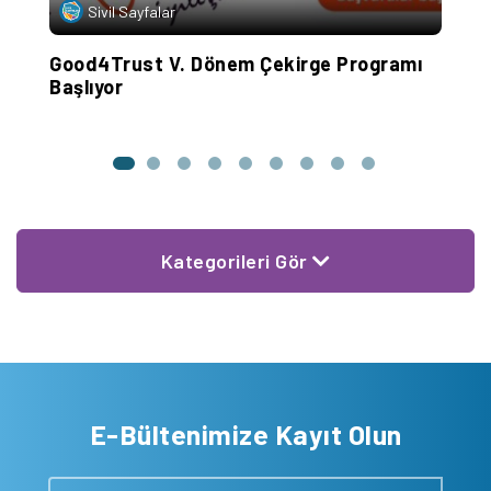
Sivil Sayfalar
Good4Trust V. Dönem Çekirge Programı
G
Başlıyor
Y
Kategorileri Gör
E-Bültenimize Kayıt Olun