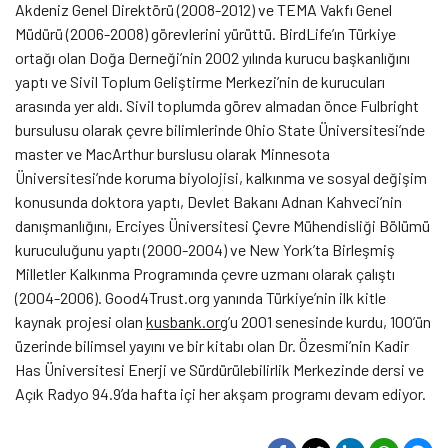
Akdeniz Genel Direktörü (2008-2012) ve TEMA Vakfı Genel
Müdürü (2006-2008) görevlerini yürüttü. BirdLife’ın Türkiye
ortağı olan Doğa Derneği’nin 2002 yılında kurucu başkanlığını
yaptı ve Sivil Toplum Geliştirme Merkezi’nin de kurucuları
arasında yer aldı. Sivil toplumda görev almadan önce Fulbright
bursulusu olarak çevre bilimlerinde Ohio State Üniversitesi’nde
master ve MacArthur burslusu olarak Minnesota
Üniversitesi’nde koruma biyolojisi, kalkınma ve sosyal değişim
konusunda doktora yaptı, Devlet Bakanı Adnan Kahveci’nin
danışmanlığını, Erciyes Üniversitesi Çevre Mühendisliği Bölümü
kuruculuğunu yaptı (2000-2004) ve New York’ta Birleşmiş
Milletler Kalkınma Programında çevre uzmanı olarak çalıştı
(2004-2006). Good4Trust.org yanında Türkiye’nin ilk kitle
kaynak projesi olan
kusbank.org
’u 2001 senesinde kurdu, 100’ün
üzerinde bilimsel yayını ve bir kitabı olan Dr. Özesmi’nin Kadir
Has Üniversitesi Enerji ve Sürdürülebilirlik Merkezinde dersi ve
Açık Radyo 94.9’da hafta içi her akşam programı devam ediyor.