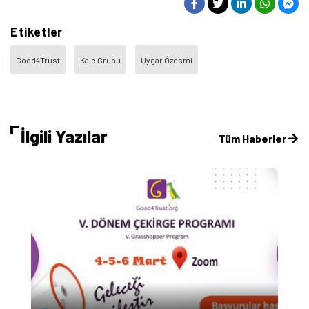
Etiketler
Good4Trust
Kale Grubu
Uygar Özesmi
İlgili Yazılar
Tüm Haberler