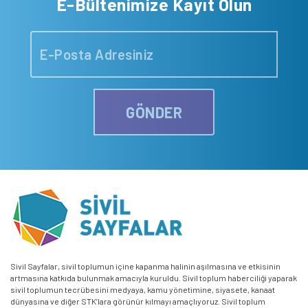
E-Bültenimize Kayıt Olun
GÖNDER
Sivil Sayfalar, sivil toplumun içine kapanma halinin aşılmasına ve etkisinin
artmasına katkıda bulunmak amacıyla kuruldu. Sivil toplum haberciliği yaparak
sivil toplumun tecrübesini medyaya, kamu yönetimine, siyasete, kanaat
dünyasına ve diğer STK’lara görünür kılmayı amaçlıyoruz. Sivil toplum