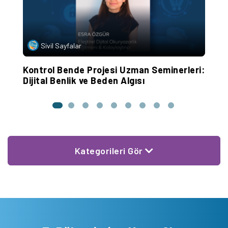
Sivil Sayfalar
et
Kontrol Bende Projesi Uzman Seminerleri:
Ç
Dijital Benlik ve Beden Algısı
E
Kategorileri Gör