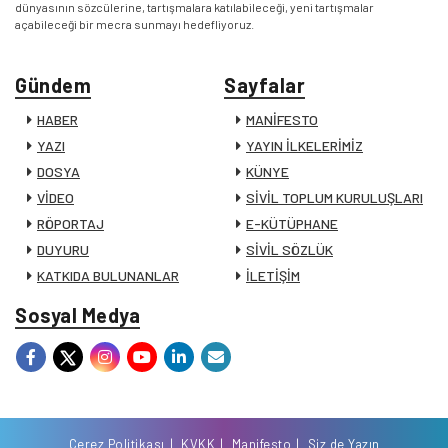
dünyasının sözcülerine, tartışmalara katılabileceği, yeni tartışmalar
açabileceği bir mecra sunmayı hedefliyoruz.
Gündem
Sayfalar
HABER
MANİFESTO
YAZI
YAYIN İLKELERİMİZ
DOSYA
KÜNYE
VİDEO
SİVİL TOPLUM KURULUŞLARI
RÖPORTAJ
E-KÜTÜPHANE
DUYURU
SİVİL SÖZLÜK
KATKIDA BULUNANLAR
İLETİŞİM
Sosyal Medya
Çerez Politikası
KVKK
Manifesto
Siz de Yazın