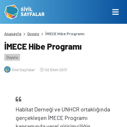
Anasayfa
Duyuru
İMECE Hibe Programı
İMECE Hibe Programı
Duyuru
Sivil Sayfalar
02 Ekim 2017
Habitat Derneği ve UNHCR ortaklığında
gerçekleşen İMECE Programı
kapsamında yerel girişimciliğin