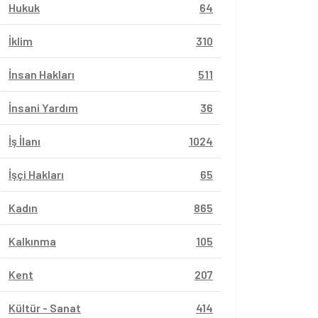
Hukuk
64
İklim
310
İnsan Hakları
511
İnsani Yardım
36
İş İlanı
1024
İşçi Hakları
65
Kadın
865
Kalkınma
105
Kent
207
Kültür - Sanat
414