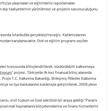
çiftçiye ulaşmaları ve eğitimlerini raporlamaları
m dışı faaliyetlerinin yürütülmesi ve projenin savunuculuğunu
rasında İstanbul’da gerçekleştireceğiz. Katılımcılarının
ızdan karşılanacaktır. Otel ve eğitim programı seçilen
meleri konusunda bilinçlendirilerek, sürdürülebilir kalkınmaya
liyorum
” projesi, Türkiye’de ilk kez finansal bilinç alanında
. Proje T.C. Kalkınma Bakanlığı, Birleşmiş Milletler Kalkınma
e ve üye bankalarının katılımıyla geliştirilerek, 2009 yılının
kamu, sivil toplum ve özel sektörün bir araya geldiği “Paramı
kişisel mali kaynaklarını bütçelemelerine ve finans hizmetlerini