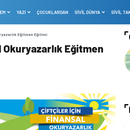
DEM
YAZI
ÇOCUKLARDAN
SİVİL DÜNYA
SİVİL TA
uryazarlık Eğitmen Eğitimi
al Okuryazarlık Eğitmen