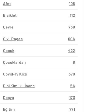
Afet
106
Bisiklet
112
Çevre
738
Civil Pages
604
Çocuk
422
Çocuklardan
8
Covid-19 Krizi
379
Dini Kimlik - İnanç
54
Dosya
173
Eğitim
771