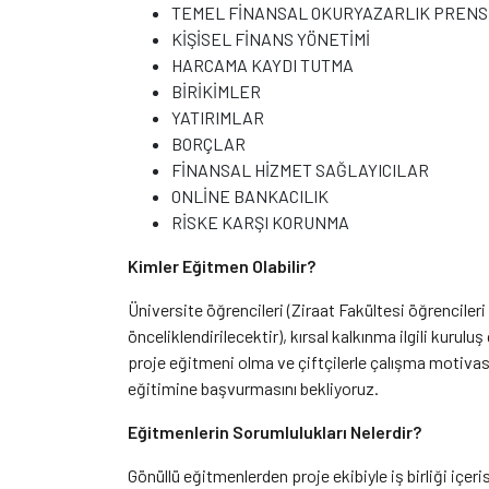
TEMEL FİNANSAL OKURYAZARLIK PRENS
KİŞİSEL FİNANS YÖNETİMİ
HARCAMA KAYDI TUTMA
BİRİKİMLER
YATIRIMLAR
BORÇLAR
FİNANSAL HİZMET SAĞLAYICILAR
ONLİNE BANKACILIK
RİSKE KARŞI KORUNMA
Kimler Eğitmen Olabilir?
Üniversite öğrencileri (Ziraat Fakültesi öğrencileri
önceliklendirilecektir), kırsal kalkınma ilgili kuruluş
proje eğitmeni olma ve çiftçilerle çalışma motivas
eğitimine başvurmasını bekliyoruz.
Eğitmenlerin Sorumlulukları Nelerdir?
Gönüllü eğitmenlerden proje ekibiyle iş birliği içer