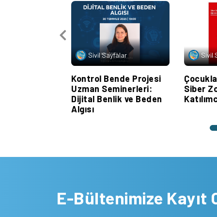
Sivil Sayfalar
Sivil
Kontrol Bende Projesi
Çocuklar
Uzman Seminerleri:
Siber Zo
Dijital Benlik ve Beden
Katılımc
Algısı
E-Bültenimize Kayıt 