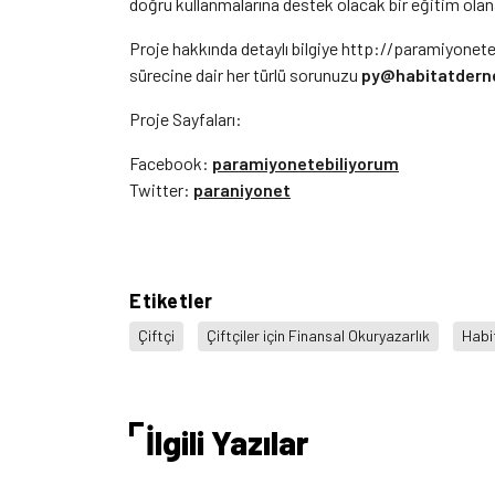
doğru kullanmalarına destek olacak bir eğitim ol
Proje hakkında detaylı bilgiye http://paramiyonete
sürecine dair her türlü sorunuzu
py@habitatderne
Proje Sayfaları:
Facebook:
paramiyonetebiliyorum
Twitter:
paraniyonet
Etiketler
Çiftçi
Çiftçiler için Finansal Okuryazarlık
Habi
İlgili Yazılar