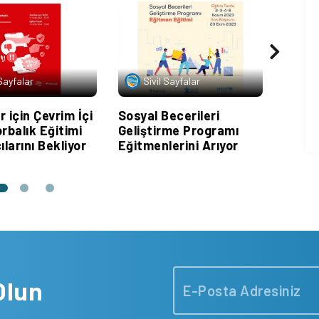
 Sayfalar
Sivil Sayfalar
Si
 için Çevrim İçi
Sosyal Becerileri
Habit
rbalık Eğitimi
Geliştirme Programı
Asist
ılarını Bekliyor
Eğitmenlerini Arıyor
Olun