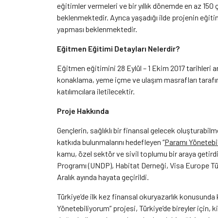
eğitimler vermeleri ve bir yıllık dönemde en az 150 
beklenmektedir. Ayrıca yaşadığı ilde projenin eğiti
yapması beklenmektedir.
Eğitmen Eğitimi Detayları Nelerdir?
Eğitmen eğitimini 28 Eylül – 1 Ekim 2017 tarihleri a
konaklama, yeme içme ve ulaşım masrafları tarafım
katılımcılara iletilecektir.
Proje Hakkında
Gençlerin, sağlıklı bir finansal gelecek oluşturabil
katkıda bulunmalarını hedefleyen “
Paramı Yönetebi
kamu, özel sektör ve sivil toplumu bir araya getirdi
Programı (UNDP), Habitat Derneği, Visa Europe Türkiy
Aralık ayında hayata geçirildi.
Türkiye’de ilk kez finansal okuryazarlık konusunda 
Yönetebiliyorum” projesi, Türkiye’de bireyler için, 