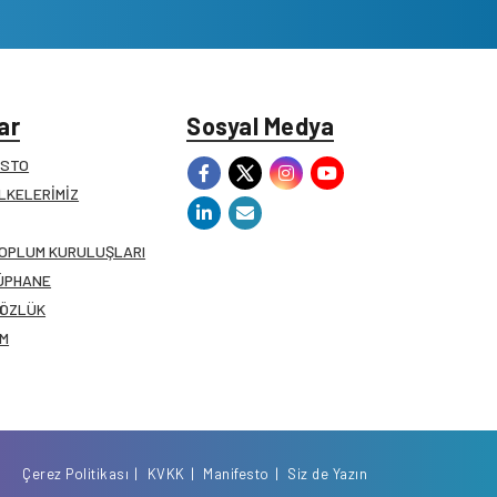
ar
Sosyal Medya
ESTO
İLKELERİMİZ
TOPLUM KURULUŞLARI
ÜPHANE
SÖZLÜK
İM
Çerez Politikası
KVKK
Manifesto
Siz de Yazın