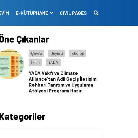
KVİM
E-KÜTÜPHANE
CIVIL PAGES
Öne Çıkanlar
Çevre
Duyuru
Ekoloji
İklim
YADA
YADA Vakfı ve Climate
Alliance’tan Adil Geçiş İletişim
Rehberi Tanıtım ve Uygulama
Atölyesi Programı Hazır
Kategoriler