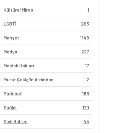
Kültürel Miras
1
LGBTİ
263
Manşet
1148
Medya
227
Meslek Hakları
17
Murat Çekiç'in Ardından
2
Podcast
168
Sağlık
170
Sivil Bülten
45