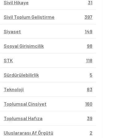
Sivil Hikaye
31
Sivil Toplum Geliştirme
397
Siyaset
149
Sosyal Girişimcilik
98
STK
118
Sürdürülebilirlik
5
Teknoloji
83
Toplumsal Cinsiyet
160
Toplumsal Hafıza
39
Uluslararası Af Örgütü
2