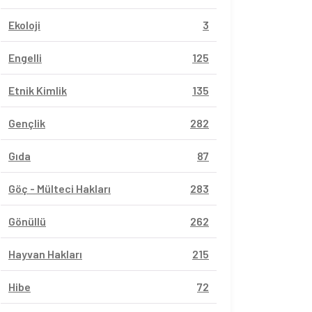
Ekoloji
3
Engelli
125
Etnik Kimlik
135
Gençlik
282
Gıda
87
Göç - Mülteci Hakları
283
Gönüllü
262
Hayvan Hakları
215
Hibe
72