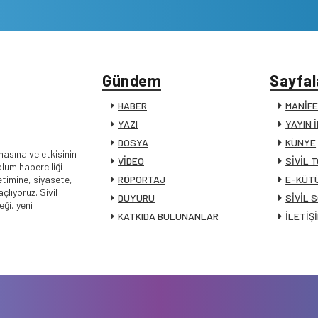
Gündem
Sayfal
HABER
MANİF
YAZI
YAYIN 
DOSYA
KÜNYE
masına ve etkisinin
VİDEO
SİVİL 
lum haberciliği
timine, siyasete,
RÖPORTAJ
E-KÜT
lıyoruz. Sivil
DUYURU
SİVİL 
ği, yeni
KATKIDA BULUNANLAR
İLETİŞ