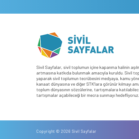
Sivil Sayfalar, sivil toplumun içine kapanma halinin aşıl
artmasına katkıda bulunmak amacıyla kuruldu. Sivil top
yaparak sivil toplumun tecrübesini medyaya, kamu yöne
kanaat dünyasına ve diğer STK’lara görünür kılmayı amaç
toplum dünyasının sözcülerine, tartışmalara katılabilece
tartışmalar açabileceği bir mecra sunmayı hedefliyoruz.
Copyright © 2026 Sivil Sayfalar