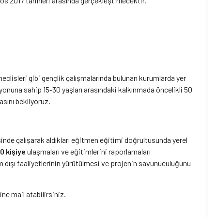
2017 tarihleri arasında gerçekleştirilecektir.
 meclisleri gibi gençlik çalışmalarında bulunan kurumlarda yer
onuna sahip 15-30 yaşları arasındaki kalkınmada öncelikli 50
sını bekliyoruz.
isinde çalışarak aldıkları eğitmen eğitimi doğrultusunda yerel
0 kişiye
ulaşmaları ve eğitimlerini raporlamaları
m dışı faaliyetlerinin yürütülmesi ve projenin savunuculuğunu
ine mail atabilirsiniz.