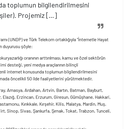
a toplumun bilgilendirilmesini
işiler). Projemiz […]
ramı (UNDP) ve Türk Telekom ortaklığıyla “İnternetle Hayat
in duyurusu şöyle:
okuryazarlığı oranının arttırılması, kamu ve özel sektörün
mi desteği, yeni medya araçlarının bilinçli
enli internet konusunda toplumun bilgilendirilmesini
mada öncelikli 50 ilde faaliyetlerini yürütmektedir.
ay, Amasya, Ardahan, Artvin, Bartın, Batman, Bayburt,
kır, Elazığ, Erzincan, Erzurum, Giresun, Gümüşhane, Hakkari,
amonu, Kırıkkale, Kırşehir, Kilis, Malatya, Mardin, Muş,
t, Sinop, Sivas, Şanlıurfa, Şırnak, Tokat, Trabzon, Tunceli,