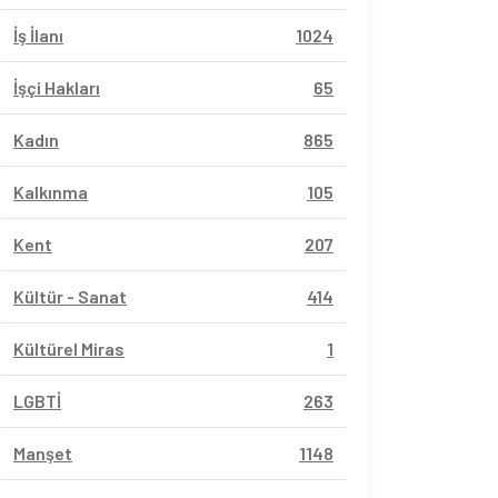
İş İlanı
1024
İşçi Hakları
65
Kadın
865
Kalkınma
105
Kent
207
Kültür - Sanat
414
Kültürel Miras
1
LGBTİ
263
Manşet
1148