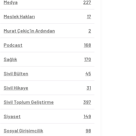
Medya
227
Meslek Hakları
17
Murat Çekiç'in Ardından
2
Podcast
168
Sağlık
170
Sivil Bülten
45
Sivil Hikaye
31
Sivil Toplum Geliştirme
397
Siyaset
149
vil Sayfalar
Sivil Sayfalar
Sosyal Girişimcilik
98