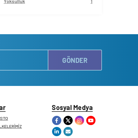
Yoksulluk
1
GÖNDER
ar
Sosyal Medya
ESTO
İLKELERİMİZ