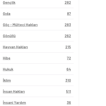
Gençlik
282
Gıda
87
Göç - Mülteci Hakları
283
Gönüllü
262
Hayvan Hakları
215
Hibe
72
Hukuk
64
İklim
310
İnsan Hakları
511
İnsani Yardım
36