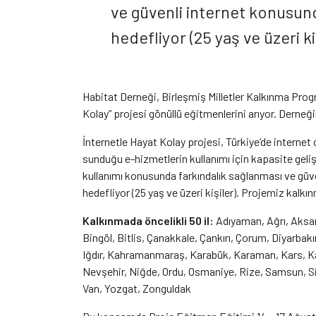
ve güvenli internet konusund
hedefliyor (25 yaş ve üzeri k
Habitat Derneği, Birleşmiş Milletler Kalkınma Prog
Kolay” projesi gönüllü eğitmenlerini arıyor. Derneğ
İnternetle Hayat Kolay projesi, Türkiye’de internet 
sunduğu e-hizmetlerin kullanımı için kapasite gelişi
kullanımı konusunda farkındalık sağlanması ve güv
hedefliyor (25 yaş ve üzeri kişiler). Projemiz kalkın
Kalkınmada öncelikli 50 il:
Adıyaman, Ağrı, Aksar
Bingöl, Bitlis, Çanakkale, Çankırı, Çorum, Diyarba
Iğdır, Kahramanmaraş, Karabük, Karaman, Kars, Kast
Nevşehir, Niğde, Ordu, Osmaniye, Rize, Samsun, Siir
Van, Yozgat, Zonguldak