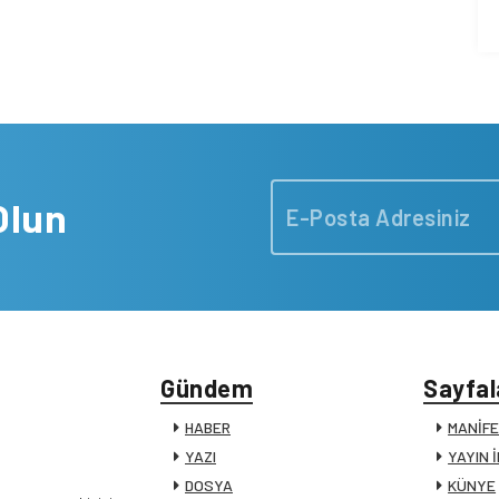
Olun
Gündem
Sayfal
HABER
MANİF
YAZI
YAYIN 
DOSYA
KÜNYE