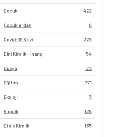
Çocuk
422
Çocuklardan
8
Covid-19 Krizi
379
Dini Kimlik - İnanç
54
Dosya
173
Eğitim
771
Ekoloji
3
Engelli
125
Etnik Kimlik
135