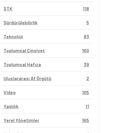
at Derneği Proje
Habitat Derneği İl
Yeş
STK
118
anı Arıyor
Sorumlusu Arıyor
Çev
Far
Sürdürülebilirlik
5
Teknoloji
83
Toplumsal Cinsiyet
160
Toplumsal Hafıza
39
Uluslararası Af Örgütü
2
Video
105
Yaşlılık
11
Yerel Yönetimler
165