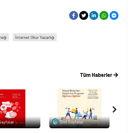
neği
İnternet Okur Yazarlığı
Tüm Haberler
 Sayfalar
Sivil Sayfalar
Si