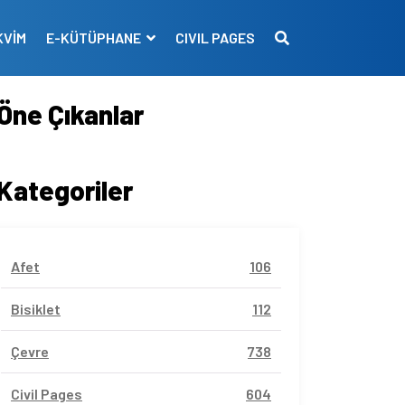
KVİM
E-KÜTÜPHANE
CIVIL PAGES
Öne Çıkanlar
Kategoriler
Afet
106
Bisiklet
112
Çevre
738
Civil Pages
604