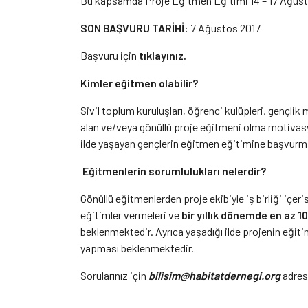
Bu kapsamda Proje Eğitmen Eğitimi 14 – 17 Ağustos 
SON BAŞVURU TARİHİ:
7 Ağustos 2017
Başvuru için
tıklayınız.
Kimler eğitmen olabilir?
Sivil toplum kuruluşları, öğrenci kulüpleri, gençlik
alan ve/veya gönüllü proje eğitmeni olma motivasy
ilde yaşayan gençlerin eğitmen eğitimine başvurma
Eğitmenlerin sorumlulukları nelerdir?
Gönüllü eğitmenlerden proje ekibiyle iş birliği içer
eğitimler vermeleri ve
bir yıllık dönemde en az 10
beklenmektedir. Ayrıca yaşadığı ilde projenin eğiti
yapması beklenmektedir.
Sorularınız için
bilisim
@
habitatdernegi.org
adres