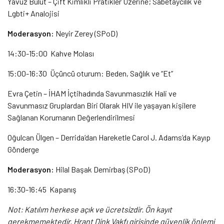
Yavuz Bulut – Çift Kimlikli Pratikler Üzerine; Sabetaycılık ve
Lgbti+ Analojisi
Moderasyon:
Neyir Zerey (SPoD)
14:30-15:00 Kahve Molası
15:00-16:30 Üçüncü oturum: Beden, Sağlık ve “Et”
Evra Çetin – İHAM İçtihadında Savunmasızlık Hali ve
Savunmasız Gruplardan Biri Olarak HIV ile yaşayan kişilere
Sağlanan Korumanın Değerlendirilmesi
Oğulcan Ülgen – Derrida’dan Hareketle Carol J. Adams’da Kayıp
Gönderge
Moderasyon:
Hilal Başak Demirbaş (SPoD)
16:30-16:45 Kapanış
Not: Katılım herkese açık ve ücretsizdir. Ön kayıt
gerekmemektedir. Hrant Dink Vakfı girişinde güvenlik önlemi