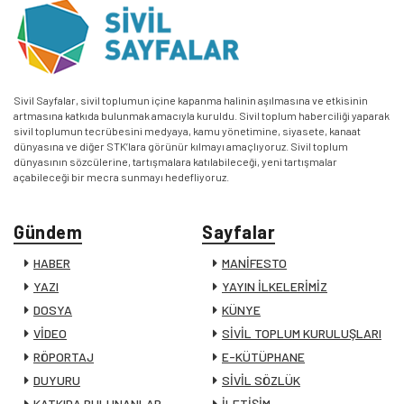
Sivil Sayfalar, sivil toplumun içine kapanma halinin aşılmasına ve etkisinin
artmasına katkıda bulunmak amacıyla kuruldu. Sivil toplum haberciliği yaparak
sivil toplumun tecrübesini medyaya, kamu yönetimine, siyasete, kanaat
dünyasına ve diğer STK’lara görünür kılmayı amaçlıyoruz. Sivil toplum
dünyasının sözcülerine, tartışmalara katılabileceği, yeni tartışmalar
açabileceği bir mecra sunmayı hedefliyoruz.
Gündem
Sayfalar
HABER
MANİFESTO
YAZI
YAYIN İLKELERİMİZ
DOSYA
KÜNYE
VİDEO
SİVİL TOPLUM KURULUŞLARI
RÖPORTAJ
E-KÜTÜPHANE
DUYURU
SİVİL SÖZLÜK
KATKIDA BULUNANLAR
İLETİŞİM