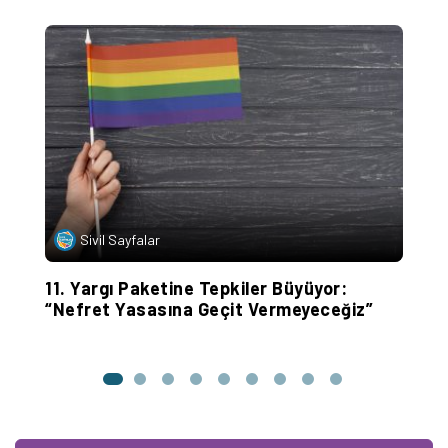
Sivil Sayfalar
11. Yargı Paketine Tepkiler Büyüyor:
H
“Nefret Yasasına Geçit Vermeyeceğiz”
G
b