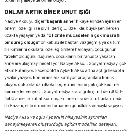
ONLAR ARTIK BİRER UMUT IŞIĞI
Naciye Aksu’yu diğer
“başarılı anne”
hikayelerinden ayıran en
önemli özelliği ise sivil liderliği… Özellikle, büyükşehirlerden
uzakta yaşayan ya da
“Otizmle mücadelenin çok masraflı
bir süreç olduğu”
ön kabulü ile baştan vazgeçmiş ya da tüm
birikimlerini okullara, özel eğitimlere harcayan, çocuğunun
“öteki”
olduğunu düşünen, çocuklarını bir fanusta yaşatan
annelere ulaşmayı hedefliyor Naciye Aksu… Sosyal medyayı çok
etkin kullanıyor, Facebook’ta Ayberk Aksu adına açtığı hesapta
yazılar yazıyor, konferanslara katılıyor, programlara konuk
oluyor, doktorlardan ilkokul öğretmenlerine pek çok kesime
seminerler veriyor… Sosyal medya aracılığı ile şimdiden 3000-
3500 anne ile irtibat kurmuş. En önemlisi de tüm bunları maddi
bir kazanç elde etmeden tamamen gönüllülük esasıyla yapıyor.
Naciye Aksu ve oğlu Ayberk’in hikayesinin ayrıntıları,
deneyimleyerek oluşturduğu eğitim modelinin detayları,
annelere tavsiyeleri, deneyimlerini paylaştığı başka annelerin