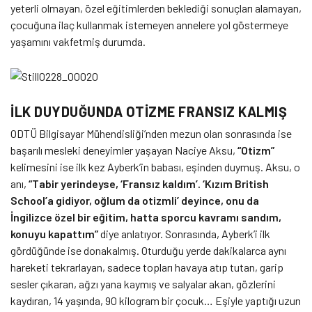
yeterli olmayan, özel eğitimlerden beklediği sonuçları alamayan,
çocuğuna ilaç kullanmak istemeyen annelere yol göstermeye
yaşamını vakfetmiş durumda.
İLK DUYDUĞUNDA OTİZME FRANSIZ KALMIŞ
ODTÜ Bilgisayar Mühendisliği’nden mezun olan sonrasında ise
başarılı mesleki deneyimler yaşayan Naciye Aksu,
“Otizm”
kelimesini ise ilk kez Ayberk’in babası, eşinden duymuş. Aksu, o
anı,
“Tabir yerindeyse, ‘Fransız kaldım’. ‘Kızım British
School’a gidiyor, oğlum da otizmli’ deyince, onu da
İngilizce özel bir eğitim, hatta sporcu kavramı sandım,
konuyu kapattım”
diye anlatıyor. Sonrasında, Ayberk’i ilk
gördüğünde ise donakalmış. Oturduğu yerde dakikalarca aynı
hareketi tekrarlayan, sadece topları havaya atıp tutan, garip
sesler çıkaran, ağzı yana kaymış ve salyalar akan, gözlerini
kaydıran, 14 yaşında, 90 kilogram bir çocuk… Eşiyle yaptığı uzun