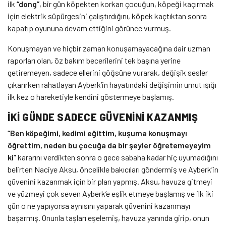
ilk
“dong”
, bir gün köpekten korkan çocuğun, köpeği kaçırmak
için elektrik süpürgesini çalıştırdığını, köpek kaçtıktan sonra
kapatıp oyununa devam ettiğini görünce vurmuş.
Konuşmayan ve hiçbir zaman konuşamayacağına dair uzman
raporları olan, öz bakım becerilerini tek başına yerine
getiremeyen, sadece ellerini göğsüne vurarak, değişik sesler
çıkarırken rahatlayan Ayberk’in hayatındaki değişimin umut ışığı
ilk kez o hareketiyle kendini göstermeye başlamış.
İKİ GÜNDE SADECE GÜVENİNİ KAZANMIŞ
“Ben köpeğimi, kedimi eğittim, kuşuma konuşmayı
öğrettim, neden bu çocuğa da bir şeyler öğretemeyeyim
ki”
kararını verdikten sonra o gece sabaha kadar hiç uyumadığını
belirten Naciye Aksu, öncelikle bakıcıları göndermiş ve Ayberk’in
güvenini kazanmak için bir plan yapmış. Aksu, havuza gitmeyi
ve yüzmeyi çok seven Ayberk’e eşlik etmeye başlamış ve ilk iki
gün o ne yapıyorsa aynısını yaparak güvenini kazanmayı
başarmış. Onunla taşları eşelemiş, havuza yanında girip, onun