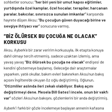
sohbetler sonucu;
“her biri yeni bir umut kapısı eğitimler,
yurtdışında özel kamplar, özel hocalar, terapiler, harcanan
paralar, bakıcılar, sınırsızca sunulan imkanlar”
karşısında
hayrete düşen Aksu;
“Bu çocuğun güven duyacağı birine ve
sevgiye ihtiyacı var”
sonucuna varmış.
“BİZ ÖLÜRSEK BU ÇOCUĞA NE OLACAK”
KORKUSU
Aksu, Ayberk’e bir zarar veririm korkusuyla, ilk etapta konuya
dahil olmayı tercih etmemiş, sadece uzaktan izlemiş, ama
yavaş yavaş
“Biz ölürsek bu çocuğa ne olacak”
endişesi de
kendini göstermeye başlamış. Geleceğe dair araştırmalar
yaparken, yatılı okullar, bakım evleri bakınırken Aksu’nun bakış
açısını İngiltere’de okuyan öz oğlu değiştirmiş. Oğlunun,
“Otizmliler aslında ileri zekalı olabiliyor. Bakış açını
değiştirmeyi dene. Mesela Bill Gates’i incele, onun bir vakfı
var”
sözleri Aksu’nun bakışını, gözlemlerini bir anda değiştirmiş.
Ayberk’i farklı bir gözle incelemeye başlayan annenin kafasına