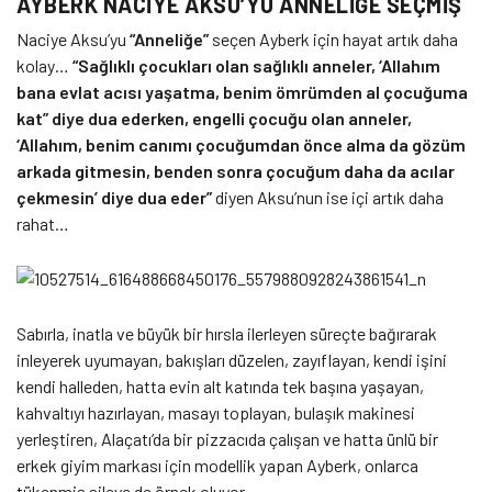
AYBERK NACİYE AKSU’YU ANNELİĞE SEÇMİŞ
Naciye Aksu’yu
“Anneliğe”
seçen Ayberk için hayat artık daha
kolay…
“Sağlıklı çocukları olan sağlıklı anneler, ‘Allahım
bana evlat acısı yaşatma, benim ömrümden al çocuğuma
kat” diye dua ederken, engelli çocuğu olan anneler,
‘Allahım, benim canımı çocuğumdan önce alma da gözüm
arkada gitmesin, benden sonra çocuğum daha da acılar
çekmesin’ diye dua eder”
diyen Aksu’nun ise içi artık daha
rahat…
Sabırla, inatla ve büyük bir hırsla ilerleyen süreçte bağırarak
inleyerek uyumayan, bakışları düzelen, zayıflayan, kendi işini
kendi halleden, hatta evin alt katında tek başına yaşayan,
kahvaltıyı hazırlayan, masayı toplayan, bulaşık makinesi
yerleştiren, Alaçatı’da bir pizzacıda çalışan ve hatta ünlü bir
erkek giyim markası için modellik yapan Ayberk, onlarca
tükenmiş aileye de örnek oluyor.