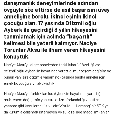
danışmanlık deneyimlerinde adından
övgüyle söz ettirse de asıl başarısını üvey
anneliğine borçlu. İkinci eşinin ikinci
çocuğu olan, 17 yaşında Otizmli oğlu
Ayberk ile geçirdiği 3 yıllın hikayesini
tanımlamak için aslında
“başarılı”
kelimesi bile yeterli kalmıyor. Naciye
Torunlar Aksu ile ilham veren hikayesini
konuştuk.
Naciye Aksu’yu diğer annelerden farklı kılan iki özelliği var;
otizmli oğlu Ayberk’in hayatında yarattığı muhteşem değişim ve
bunun yanı sıra otizmle yaşam noktasında başka anneler için
emek koyduğu sivil aktivistlik…
Naciye Aksu’yu farklı kılan ise Ayberk’in hayatında yarattığı
muhteşem değişimin yanı sıra otizm farkındalığı ve otizmle
yaşama gibi konulardaki sivil aktivistliği… Herhangi bir STK ya
da kurumla çalışmak istemeyen Aksu, özellikle maddi imkanları