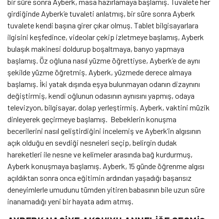
bir süre sonra Ayberk, masa hazırlamaya başlamış. Tuvalete her
girdiğinde Ayberk’e tuvaleti anlatmış, bir süre sonra Ayberk
tuvalete kendi başına girer çıkar olmuş. Tablet bilgisayarlara
ilgisini keşfedince, videolar çekip izletmeye başlamış, Ayberk
bulaşık makinesi doldurup boşaltmaya, banyo yapmaya
başlamış. Öz oğluna nasıl yüzme öğrettiyse, Ayberk’e de aynı
şekilde yüzme öğretmiş. Ayberk, yüzmede derece almaya
başlamış. İki yatak dışında eşya bulunmayan odanın dizaynını
değiştirmiş, kendi oğlunun odasının aynısını yapmış, odaya
televizyon, bilgisayar, dolap yerleştirmiş. Ayberk, vaktini müzik
dinleyerek geçirmeye başlamış. Bebeklerin konuşma
becerilerini nasıl geliştirdiğini incelemiş ve Ayberk’in algısının
açık olduğu en sevdiği nesneleri seçip, belirgin dudak
hareketleri ile nesne ve kelimeler arasında bağ kurdurmuş,
Ayberk konuşmaya başlamış. Ayberk, 15 günde öğrenme algısı
açıldıktan sonra onca eğitimin ardından yaşadığı başarısız
deneyimlerle umudunu tümden yitiren babasının bile uzun süre
inanamadığı yeni bir hayata adım atmış.