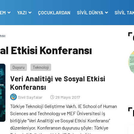
DEM
YAZI
ÇOCUKLARDAN
SİVİL DÜNYA
SİVİL TA
nsı
yal Etkisi Konferansı
Duyuru
Teknoloji
Veri Analitiği ve Sosyal Etkisi
Konferansı
Sivil Sayfalar
26 Mayıs 2017
Türkiye Teknoloji Geliştirme Vakfı, IE School of Human
Sciences and Technology ve MEF Üniversitesi iş
birliğiyle “Veri Analitiği ve Sosyal Etkisi Konferansı”
düzenleniyor. Konferansın duyurusu şöyle: Türkiye