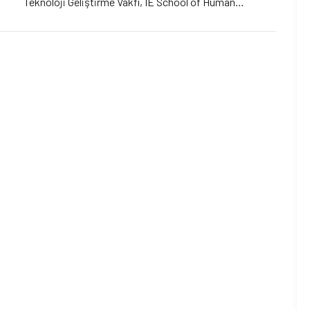
Teknoloji Geliştirme Vakfı, IE School of Human
Sciences and Technology ve MEF Üniversitesi iş
birliğiyle düzenlenen “Veri Analitiği ve Sosyal Etkisi
Konferansı” 7 Haziran Çarşamba günü İTÜ ARI II
Teknokent, Dr. Akın Çakmakcı Konferans Salonu’nda
gerçekleşiyor. Konferansta veri ve […]