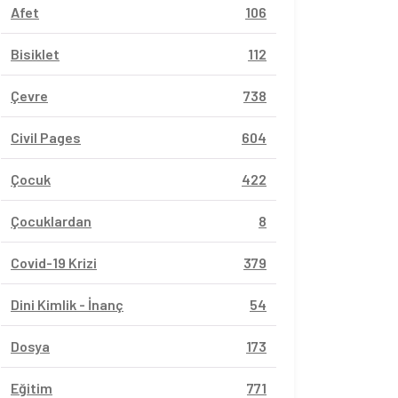
Afet
106
Bisiklet
112
Çevre
738
Civil Pages
604
Çocuk
422
Çocuklardan
8
Covid-19 Krizi
379
Dini Kimlik - İnanç
54
Dosya
173
Eğitim
771