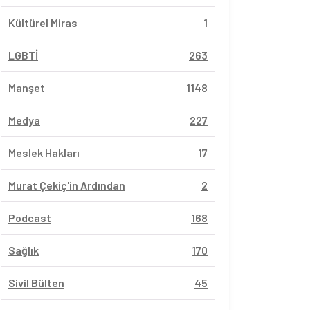
Kültürel Miras
1
LGBTİ
263
Manşet
1148
Medya
227
Meslek Hakları
17
Murat Çekiç'in Ardından
2
Podcast
168
Sağlık
170
Sivil Bülten
45