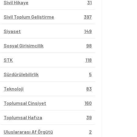
Sivil Hikaye
31
Sivil Toplum Geliştirme
397
Siyaset
149
Sosyal Girişimcilik
98
STK
118
Sürdürülebilirlik
5
Teknoloji
83
Toplumsal Cinsiyet
160
Toplumsal Hafıza
39
Uluslararası Af Örgütü
2