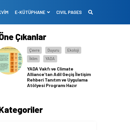
KVİM
E-KÜTÜPHANE
CIVIL PAGES
Öne Çıkanlar
Çevre
Duyuru
Ekoloji
İklim
YADA
YADA Vakfı ve Climate
Alliance’tan Adil Geçiş İletişim
Rehberi Tanıtım ve Uygulama
Atölyesi Programı Hazır
Kategoriler