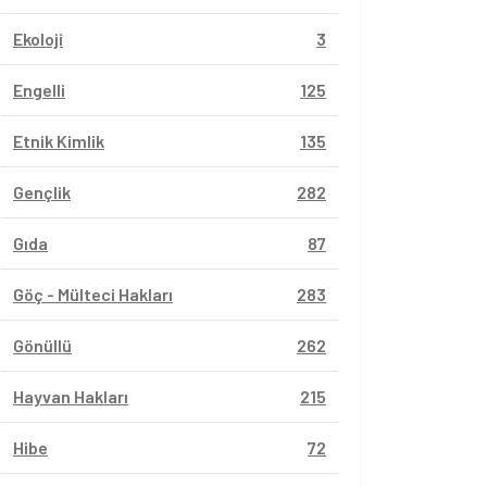
Ekoloji
3
Engelli
125
Etnik Kimlik
135
Gençlik
282
Gıda
87
Göç - Mülteci Hakları
283
Gönüllü
262
Hayvan Hakları
215
Hibe
72