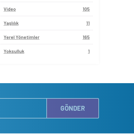
Video
105
Yaşlılık
11
Yerel Yönetimler
165
Yoksulluk
1
GÖNDER