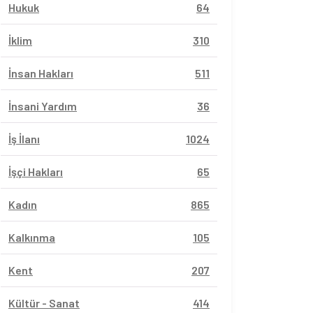
Hukuk
64
İklim
310
İnsan Hakları
511
İnsani Yardım
36
İş İlanı
1024
İşçi Hakları
65
Kadın
865
Kalkınma
105
Kent
207
Kültür - Sanat
414