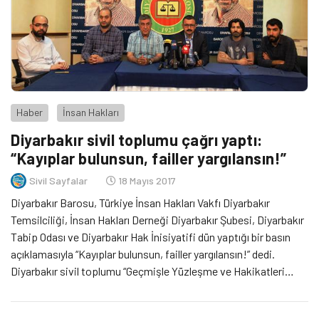
Haber
İnsan Hakları
Diyarbakır sivil toplumu çağrı yaptı:
“Kayıplar bulunsun, failler yargılansın!”
Sivil Sayfalar
18 Mayıs 2017
Diyarbakır Barosu, Türkiye İnsan Hakları Vakfı Diyarbakır
Temsilciliği, İnsan Hakları Derneği Diyarbakır Şubesi, Diyarbakır
Tabip Odası ve Diyarbakır Hak İnisiyatifi dün yaptığı bir basın
açıklamasıyla “Kayıplar bulunsun, failler yargılansın!” dedi.
Diyarbakır sivil toplumu “Geçmişle Yüzleşme ve Hakikatleri
Araştırma Komisyonu” kurulmasını talep etti. İnsan hakları
savunucusu bu kuruluşların Uluslararası Gözaltında Kayıplara