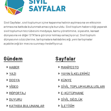
Sivil Sayfalar, sivil toplumun içine kapanma halinin aşılmasına ve etkisinin
artmasına katkıda bulunmak amacıyla kuruldu. Sivil toplum haberciliği yaparak
sivil toplumun tecrübesini medyaya, kamu yönetimine, siyasete, kanaat
dünyasına ve diğer STK’lara görünür kılmayı amaçlıyoruz. Sivil toplum
dünyasının sözcülerine, tartışmalara katılabileceği, yeni tartışmalar
açabileceği bir mecra sunmayı hedefliyoruz.
Gündem
Sayfalar
HABER
MANİFESTO
YAZI
YAYIN İLKELERİMİZ
DOSYA
KÜNYE
VİDEO
SİVİL TOPLUM KURULUŞLARI
RÖPORTAJ
E-KÜTÜPHANE
DUYURU
SİVİL SÖZLÜK
KATKIDA BULUNANLAR
İLETİŞİM