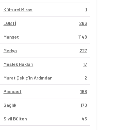
Kültürel Miras
1
LGBTİ
263
Manşet
1148
Medya
227
Meslek Hakları
17
Murat Çekiç'in Ardından
2
Podcast
168
Sağlık
170
Sivil Bülten
45