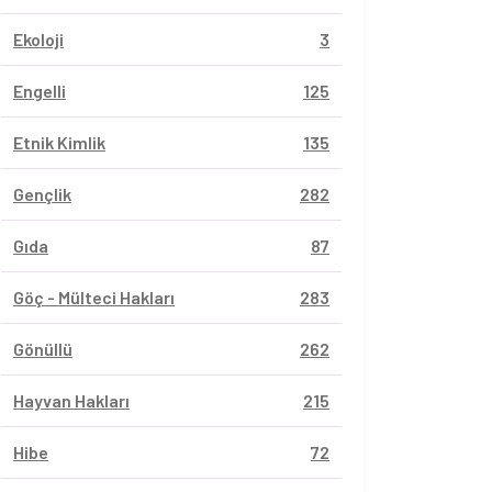
Ekoloji
3
Engelli
125
Etnik Kimlik
135
Gençlik
282
Gıda
87
Göç - Mülteci Hakları
283
Gönüllü
262
Hayvan Hakları
215
Hibe
72