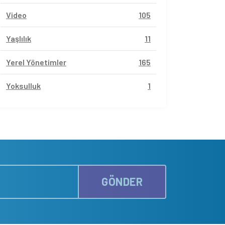
Video
105
Yaşlılık
11
Yerel Yönetimler
165
Yoksulluk
1
GÖNDER