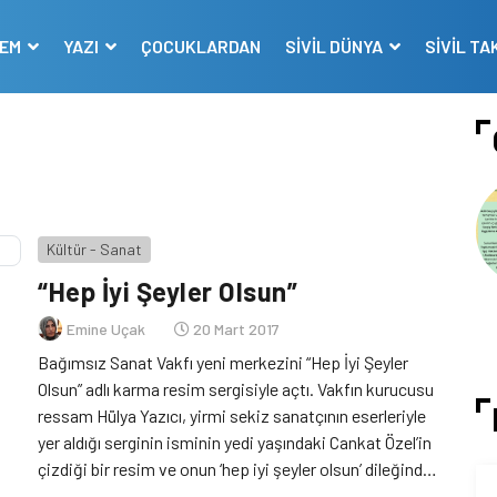
DEM
YAZI
ÇOCUKLARDAN
SİVİL DÜNYA
SİVİL TA
Kültür - Sanat
“Hep İyi Şeyler Olsun”
Emine Uçak
20 Mart 2017
Bağımsız Sanat Vakfı yeni merkezini “Hep İyi Şeyler
Olsun” adlı karma resim sergisiyle açtı. Vakfın kurucusu
ressam Hülya Yazıcı, yirmi sekiz sanatçının eserleriyle
yer aldığı serginin isminin yedi yaşındaki Cankat Özel’in
çizdiği bir resim ve onun ‘hep iyi şeyler olsun’ dileğinden
ilhamla verildiğini belirtti. Bağımsız Sanat Vakfı’nın