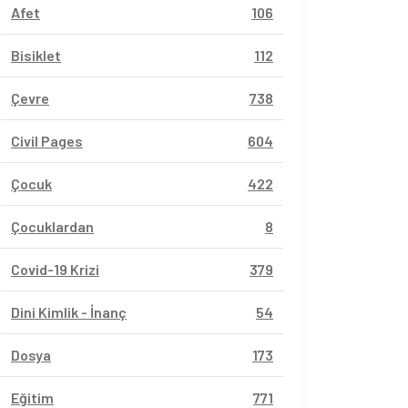
Afet
106
Bisiklet
112
Çevre
738
Civil Pages
604
Çocuk
422
Çocuklardan
8
Covid-19 Krizi
379
Dini Kimlik - İnanç
54
Dosya
173
Eğitim
771