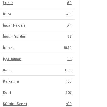
Hukuk
64
İklim
310
İnsan Hakları
511
İnsani Yardım
36
İş İlanı
1024
İşçi Hakları
65
Kadın
865
Kalkınma
105
Kent
207
Kültür - Sanat
414