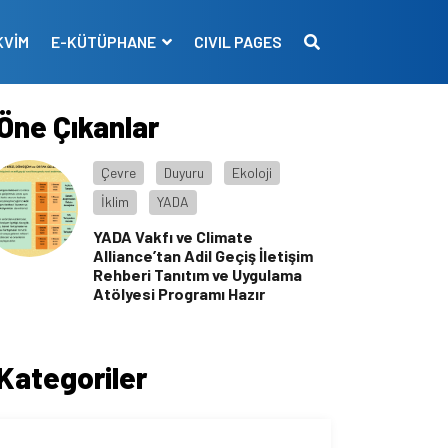
KVİM
E-KÜTÜPHANE
CIVIL PAGES
Öne Çıkanlar
Çevre
Duyuru
Ekoloji
İklim
YADA
YADA Vakfı ve Climate
Alliance’tan Adil Geçiş İletişim
Rehberi Tanıtım ve Uygulama
Atölyesi Programı Hazır
Kategoriler