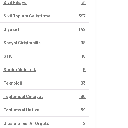
Sivil Hikaye
31
Sivil Toplum Geliştirme
397
Siyaset
149
Sosyal Girişimcilik
98
STK
118
Sürdürülebilirlik
5
Teknoloji
83
Toplumsal Cinsiyet
160
Toplumsal Hafıza
39
Uluslararası Af Örgütü
2