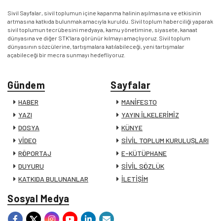
Sivil Sayfalar, sivil toplumun içine kapanma halinin aşılmasına ve etkisinin
artmasına katkıda bulunmak amacıyla kuruldu. Sivil toplum haberciliği yaparak
sivil toplumun tecrübesini medyaya, kamu yönetimine, siyasete, kanaat
dünyasına ve diğer STK’lara görünür kılmayı amaçlıyoruz. Sivil toplum
dünyasının sözcülerine, tartışmalara katılabileceği, yeni tartışmalar
açabileceği bir mecra sunmayı hedefliyoruz.
Gündem
Sayfalar
HABER
MANİFESTO
YAZI
YAYIN İLKELERİMİZ
DOSYA
KÜNYE
VİDEO
SİVİL TOPLUM KURULUŞLARI
RÖPORTAJ
E-KÜTÜPHANE
DUYURU
SİVİL SÖZLÜK
KATKIDA BULUNANLAR
İLETİŞİM
Sosyal Medya