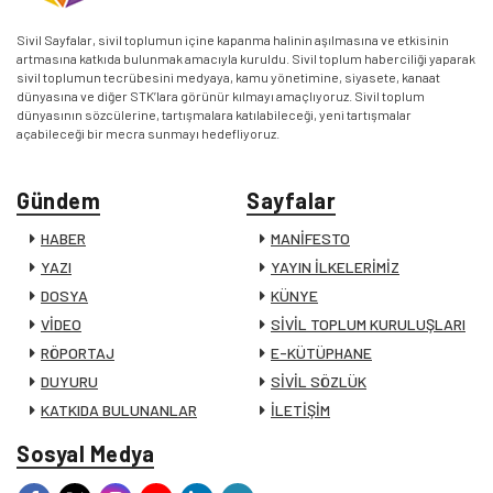
Sivil Sayfalar, sivil toplumun içine kapanma halinin aşılmasına ve etkisinin
artmasına katkıda bulunmak amacıyla kuruldu. Sivil toplum haberciliği yaparak
sivil toplumun tecrübesini medyaya, kamu yönetimine, siyasete, kanaat
dünyasına ve diğer STK’lara görünür kılmayı amaçlıyoruz. Sivil toplum
dünyasının sözcülerine, tartışmalara katılabileceği, yeni tartışmalar
açabileceği bir mecra sunmayı hedefliyoruz.
Gündem
Sayfalar
HABER
MANİFESTO
YAZI
YAYIN İLKELERİMİZ
DOSYA
KÜNYE
VİDEO
SİVİL TOPLUM KURULUŞLARI
RÖPORTAJ
E-KÜTÜPHANE
DUYURU
SİVİL SÖZLÜK
KATKIDA BULUNANLAR
İLETİŞİM
Sosyal Medya