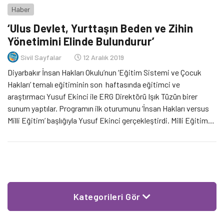
Haber
‘Ulus Devlet, Yurttaşın Beden ve Zihin
Yönetimini Elinde Bulundurur’
Sivil Sayfalar
12 Aralık 2019
Diyarbakır İnsan Hakları Okulu’nun ‘Eğitim Sistemi ve Çocuk
Hakları’ temalı eğitiminin son haftasında eğitimci ve
araştırmacı Yusuf Ekinci ile ERG Direktörü Işık Tüzün birer
sunum yaptılar. Programın ilk oturumunu ‘İnsan Hakları versus
Milli Eğitim’ başlığıyla Yusuf Ekinci gerçekleştirdi. Milli Eğitim
sistemini, insan hakları perspektifinden ele alan Ekinci, milli
eğitimin ulus devletin önemli bir aracı olduğunu söyledi.
Kategorileri Gör