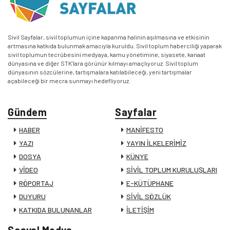
Sivil Sayfalar, sivil toplumun içine kapanma halinin aşılmasına ve etkisinin
artmasına katkıda bulunmak amacıyla kuruldu. Sivil toplum haberciliği yaparak
sivil toplumun tecrübesini medyaya, kamu yönetimine, siyasete, kanaat
dünyasına ve diğer STK’lara görünür kılmayı amaçlıyoruz. Sivil toplum
dünyasının sözcülerine, tartışmalara katılabileceği, yeni tartışmalar
açabileceği bir mecra sunmayı hedefliyoruz.
Gündem
Sayfalar
HABER
MANİFESTO
YAZI
YAYIN İLKELERİMİZ
DOSYA
KÜNYE
VİDEO
SİVİL TOPLUM KURULUŞLARI
RÖPORTAJ
E-KÜTÜPHANE
DUYURU
SİVİL SÖZLÜK
KATKIDA BULUNANLAR
İLETİŞİM