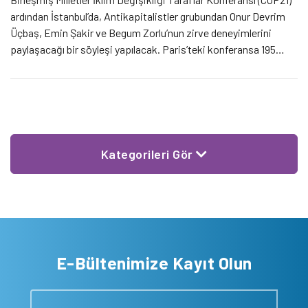
ardından İstanbul’da, Antikapitalistler grubundan Onur Devrim
Üçbaş, Emin Şakir ve Begum Zorlu’nun zirve deneyimlerini
paylaşacağı bir söyleşi yapılacak. Paris’teki konferansa 195
ülkeden 150’den fazla lider ve yaklaşık 10 bin yetkili, 2 bin
STK’dan 14 bine yakın görevli katıldı. Konferansın sonunda […]
Kategorileri Gör
E-Bültenimize Kayıt Olun