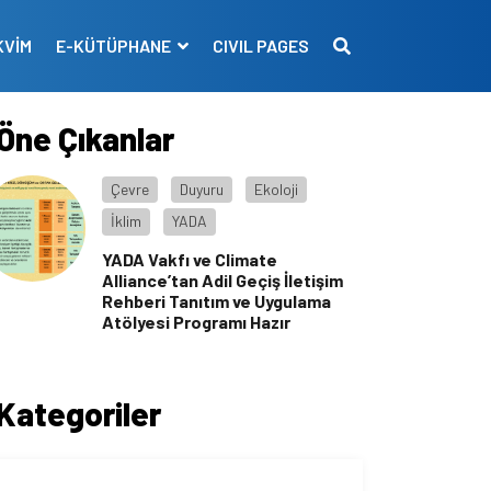
KVİM
E-KÜTÜPHANE
CIVIL PAGES
Öne Çıkanlar
Çevre
Duyuru
Ekoloji
İklim
YADA
YADA Vakfı ve Climate
Alliance’tan Adil Geçiş İletişim
Rehberi Tanıtım ve Uygulama
Atölyesi Programı Hazır
Kategoriler