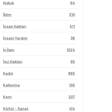
Hukuk
64
İklim
310
İnsan Hakları
511
İnsani Yardım
36
İş İlanı
1024
İşçi Hakları
65
Kadın
865
Kalkınma
105
Kent
207
Kültür - Sanat
414