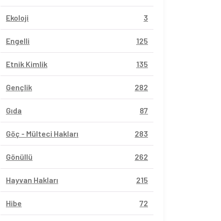
Ekoloji
3
Engelli
125
Etnik Kimlik
135
Gençlik
282
Gıda
87
Göç - Mülteci Hakları
283
Gönüllü
262
Hayvan Hakları
215
Hibe
72