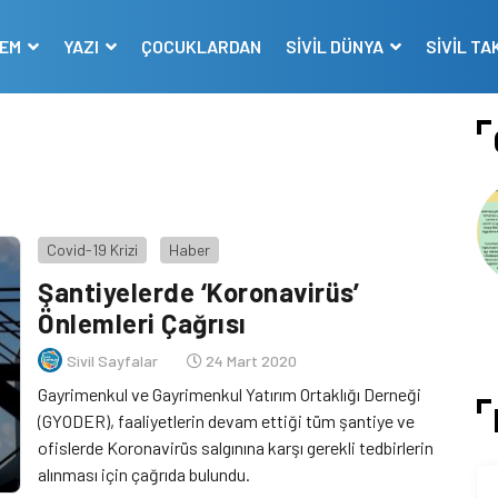
DEM
YAZI
ÇOCUKLARDAN
SİVİL DÜNYA
SİVİL TA
Covid-19 Krizi
Haber
Şantiyelerde ‘Koronavirüs’
Önlemleri Çağrısı
Sivil Sayfalar
24 Mart 2020
Gayrimenkul ve Gayrimenkul Yatırım Ortaklığı Derneği
(GYODER), faaliyetlerin devam ettiği tüm şantiye ve
ofislerde Koronavirüs salgınına karşı gerekli tedbirlerin
alınması için çağrıda bulundu.