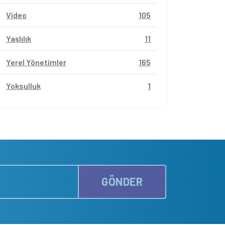
Video
105
Yaşlılık
11
Yerel Yönetimler
165
Yoksulluk
1
GÖNDER