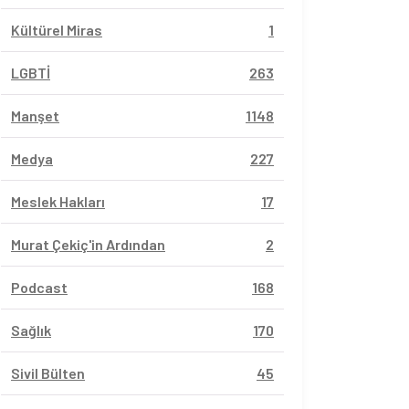
Kültürel Miras
1
LGBTİ
263
Manşet
1148
Medya
227
Meslek Hakları
17
Murat Çekiç'in Ardından
2
Podcast
168
Sağlık
170
Sivil Bülten
45