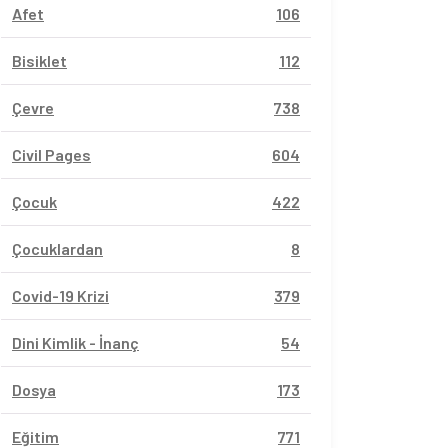
Afet
106
Bisiklet
112
Çevre
738
Civil Pages
604
Çocuk
422
Çocuklardan
8
Covid-19 Krizi
379
Dini Kimlik - İnanç
54
Dosya
173
Eğitim
771