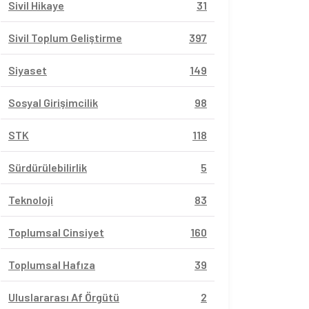
Sivil Hikaye
31
Sivil Toplum Geliştirme
397
Siyaset
149
Sosyal Girişimcilik
98
STK
118
Sürdürülebilirlik
5
Teknoloji
83
Toplumsal Cinsiyet
160
Toplumsal Hafıza
39
Uluslararası Af Örgütü
2