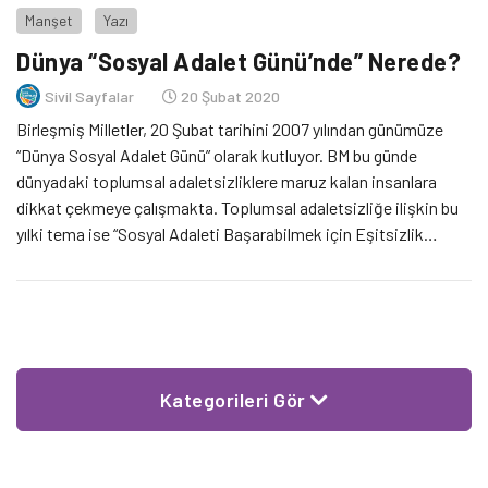
Manşet
Yazı
Dünya “Sosyal Adalet Günü’nde” Nerede?
Sivil Sayfalar
20 Şubat 2020
Birleşmiş Milletler, 20 Şubat tarihini 2007 yılından günümüze
“Dünya Sosyal Adalet Günü” olarak kutluyor. BM bu günde
dünyadaki toplumsal adaletsizliklere maruz kalan insanlara
dikkat çekmeye çalışmakta. Toplumsal adaletsizliğe ilişkin bu
yılki tema ise “Sosyal Adaleti Başarabilmek için Eşitsizlik
Açığını Kapatmak” şeklinde. BM verilerine göre gayretlere
rağmen en zengin ile en yoksul arasındaki makas gittikçe
büyüyor.
Kategorileri Gör