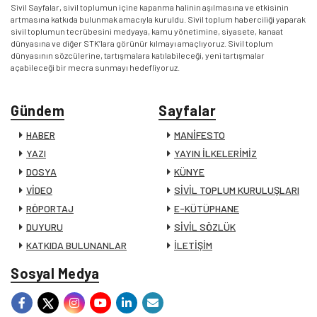
Sivil Sayfalar, sivil toplumun içine kapanma halinin aşılmasına ve etkisinin
artmasına katkıda bulunmak amacıyla kuruldu. Sivil toplum haberciliği yaparak
sivil toplumun tecrübesini medyaya, kamu yönetimine, siyasete, kanaat
dünyasına ve diğer STK’lara görünür kılmayı amaçlıyoruz. Sivil toplum
dünyasının sözcülerine, tartışmalara katılabileceği, yeni tartışmalar
açabileceği bir mecra sunmayı hedefliyoruz.
Gündem
Sayfalar
HABER
MANİFESTO
YAZI
YAYIN İLKELERİMİZ
DOSYA
KÜNYE
VİDEO
SİVİL TOPLUM KURULUŞLARI
RÖPORTAJ
E-KÜTÜPHANE
DUYURU
SİVİL SÖZLÜK
KATKIDA BULUNANLAR
İLETİŞİM
Sosyal Medya