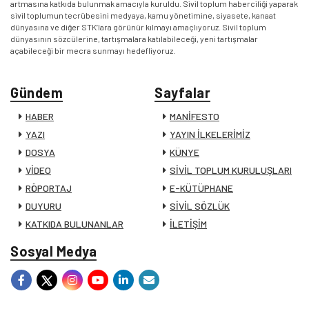
artmasına katkıda bulunmak amacıyla kuruldu. Sivil toplum haberciliği yaparak
sivil toplumun tecrübesini medyaya, kamu yönetimine, siyasete, kanaat
dünyasına ve diğer STK’lara görünür kılmayı amaçlıyoruz. Sivil toplum
dünyasının sözcülerine, tartışmalara katılabileceği, yeni tartışmalar
açabileceği bir mecra sunmayı hedefliyoruz.
Gündem
Sayfalar
HABER
MANİFESTO
YAZI
YAYIN İLKELERİMİZ
DOSYA
KÜNYE
VİDEO
SİVİL TOPLUM KURULUŞLARI
RÖPORTAJ
E-KÜTÜPHANE
DUYURU
SİVİL SÖZLÜK
KATKIDA BULUNANLAR
İLETİŞİM
Sosyal Medya