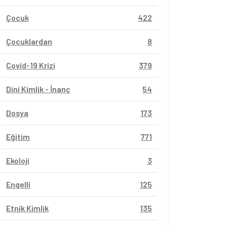
Çocuk
422
Çocuklardan
8
Covid-19 Krizi
379
Dini Kimlik - İnanç
54
Dosya
173
Eğitim
771
Ekoloji
3
Engelli
125
Etnik Kimlik
135