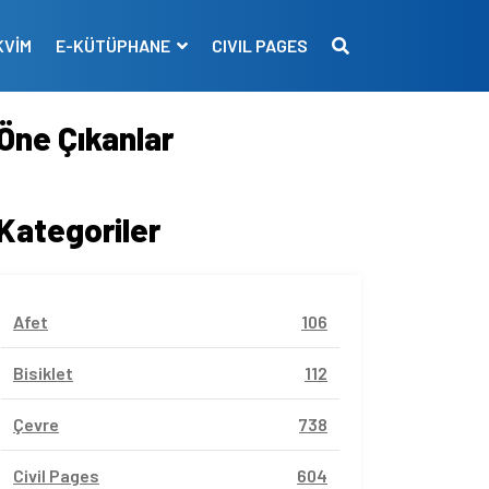
KVİM
E-KÜTÜPHANE
CIVIL PAGES
Öne Çıkanlar
Kategoriler
Afet
106
Bisiklet
112
Çevre
738
Civil Pages
604