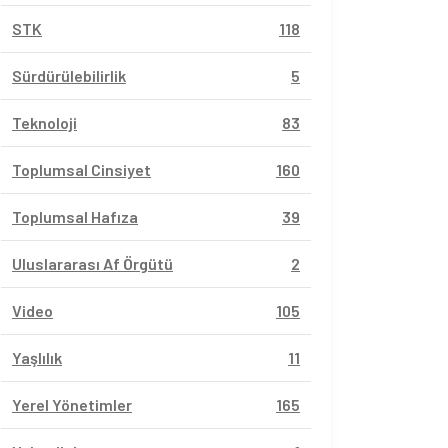
STK
118
Sürdürülebilirlik
5
Teknoloji
83
Toplumsal Cinsiyet
160
Toplumsal Hafıza
39
Uluslararası Af Örgütü
2
Video
105
Yaşlılık
11
Yerel Yönetimler
165