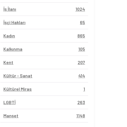
İş İlanı
1024
İşçi Hakları
65
Kadın
865
Kalkınma
105
Kent
207
Kültür - Sanat
414
Kültürel Miras
1
LGBTİ
263
Manşet
1148