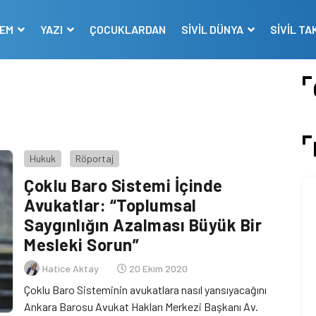
DEM
YAZI
ÇOCUKLARDAN
SİVİL DÜNYA
SİVİL TA
Hukuk
Röportaj
Çoklu Baro Sistemi İçinde
Avukatlar: “Toplumsal
Saygınlığın Azalması Büyük Bir
Mesleki Sorun”
Hatice Aktay
20 Ekim 2020
Çoklu Baro Sisteminin avukatlara nasıl yansıyacağını
Ankara Barosu Avukat Hakları Merkezi Başkanı Av.