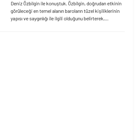
Deniz Özbilgin ile konuştuk. Özbilgin, doğrudan etkinin
görüleceği en temel alanın baroların tüzel kişiliklerinin
yapısı ve saygınlığı ile ilgili olduğunu belirterek,
"Toplumsal saygınlığın azalması büyük bir mesleki
sorun." diyor.