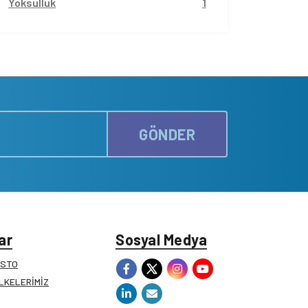
Yoksulluk
1
GÖNDER
ar
Sosyal Medya
ESTO
İLKELERİMİZ