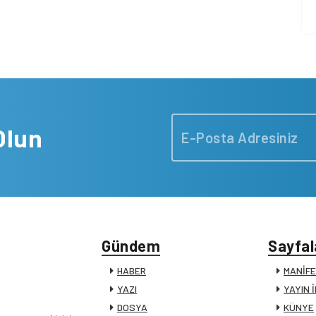
Olun
Gündem
Sayfal
HABER
MANİF
YAZI
YAYIN 
DOSYA
KÜNYE