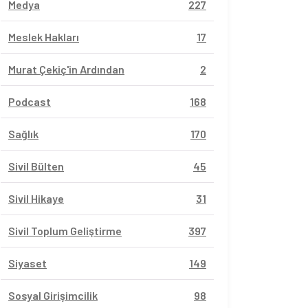
Medya
227
Meslek Hakları
17
Murat Çekiç'in Ardından
2
Podcast
168
Sağlık
170
Sivil Bülten
45
Sivil Hikaye
31
Sivil Toplum Geliştirme
397
Siyaset
149
Sosyal Girişimcilik
98