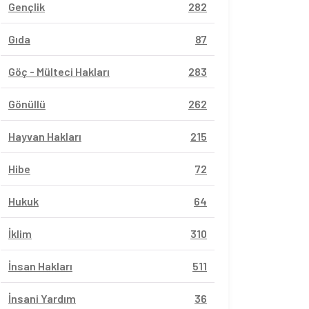
Gençlik
282
Gıda
87
Göç - Mülteci Hakları
283
Gönüllü
262
Hayvan Hakları
215
Hibe
72
Hukuk
64
İklim
310
İnsan Hakları
511
İnsani Yardım
36