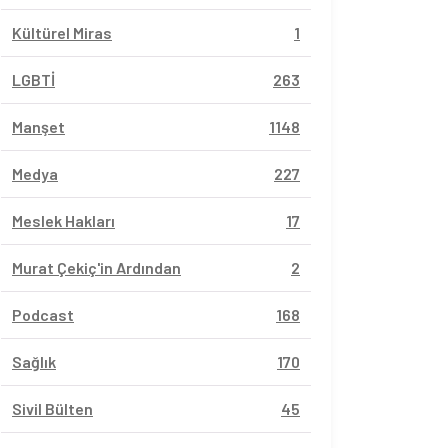
Kültürel Miras
1
LGBTİ
263
Manşet
1148
Medya
227
Meslek Hakları
17
Murat Çekiç'in Ardından
2
Podcast
168
Sağlık
170
Sivil Bülten
45