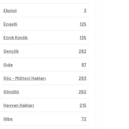
Ekoloji
3
Engelli
125
Etnik Kimlik
135
Gençlik
282
Gıda
87
Göç - Mülteci Hakları
283
Gönüllü
262
Hayvan Hakları
215
Hibe
72