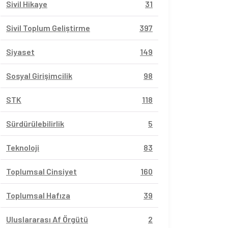
Sivil Hikaye
31
Sivil Toplum Geliştirme
397
Siyaset
149
Sosyal Girişimcilik
98
STK
118
Sürdürülebilirlik
5
Teknoloji
83
Toplumsal Cinsiyet
160
Toplumsal Hafıza
39
Uluslararası Af Örgütü
2