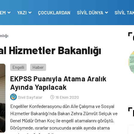
DEM
YAZI
ÇOCUKLARDAN
SİVİL DÜNYA
SİVİL TA
nlığı
al Hizmetler Bakanlığı
Engelli
Haber
EKPSS Puanıyla Atama Aralık
Ayında Yapılacak
Sivil Sayfalar
16 Ekim 2020
Engelliler Konfederasyonu dün Aile Çalışma ve Sosyal
Hizmetler Bakanlığı'nda Bakan Zehra Zümrüt Selçuk ve
Genel Müdür Orhan Koç ile engelli atamalarını görüştü.
Görüşmede, ısrarlar sonucunda aralık ayında atama