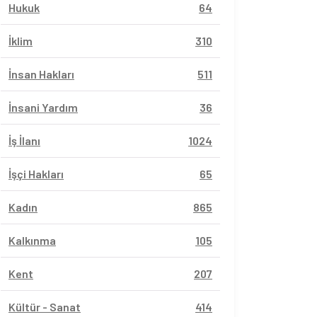
Hukuk
64
İklim
310
İnsan Hakları
511
İnsani Yardım
36
İş İlanı
1024
İşçi Hakları
65
Kadın
865
Kalkınma
105
Kent
207
Kültür - Sanat
414