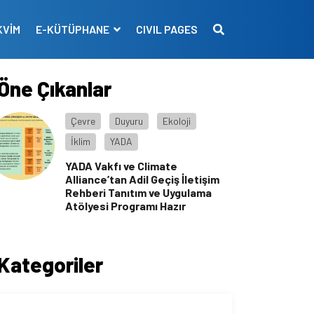
KVİM
E-KÜTÜPHANE
CIVIL PAGES
Öne Çıkanlar
Çevre
Duyuru
Ekoloji
İklim
YADA
YADA Vakfı ve Climate
Alliance’tan Adil Geçiş İletişim
Rehberi Tanıtım ve Uygulama
Atölyesi Programı Hazır
Kategoriler