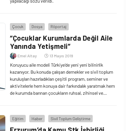
yapılacağı sözü verildi.
Çocuk
Dosya
Röportaj
“Çocuklar Kurumlarda Değil Aile
Yanında Yetişmeli”
Emel Altay
13 Mayıs 2019
Koruyucu aile modeli Türkiye’de yeni yeni bilinirlik
kazanıyor. Bu konuda çalışan dernekler ve sivil toplum
kuruluşları hazırladıkları çeşitli program, seminer ve
aktivitelerle hem konuya dair farkındalık yaratmak hem
de kurumda barınan çocukların ruhsal, zihinsel ve
bedensel olarak sağlıklı yetişmeleri için çalışıyor.
Koruyucu aileliğin yaygınlaşması ve her çocuğun aile
yanında büyümesi için çalışan derneklerle
Eğitim
Haber
Sivil Toplum Geliştirme
görüştüğümüz dosya kapsamında şimdi de ÇOGEL’i
ağırlıyoruz.
Erzurum’da Kamu Stk İşbirliği