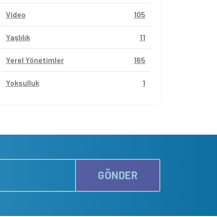
Video
105
Yaşlılık
11
Yerel Yönetimler
165
Yoksulluk
1
GÖNDER