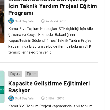
İçin Teknik Yardım Projesi Eğitim
Programı
Sivil Sayfalar
24 Aralık 2018
Kamu-Sivil Toplum Kuruluşları (STK) işbirliği için Aile
Çalışma ve Sosyal Hizmetler Bakanlığı'nın
Kapasitesinin Güçlendirilmesi Teknik Yardım Projesi
kapsamında Erzurum ve bölge illerinde bulunan STK
temsilcilerine eğitim verildi.
Duyuru
Eğitim
Kapasite Geliştirme Eğitimleri
Başlıyor
Sivil Sayfalar
31 Ekim 2018
Kamu Sivil Toplum Projesi kapsamında, sivil toplum