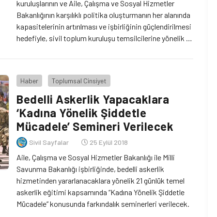
kuruluşlarının ve Aile, Çalışma ve Sosyal Hizmetler
Bakanlığının karşılıklı politika oluşturmanın her alanında
kapasitelerinin artırılması ve işbirliğinin güçlendirilmesi
hedefiyle, sivil toplum kuruluşu temsilcilerine yönelik 10
pilot ilde her biri 3 gün sürecek 3 eğitim, toplamda
30 Kapasite Geliştirme Eğitimi düzenlenecek.
Haber
Toplumsal Cinsiyet
Bedelli Askerlik Yapacaklara
‘Kadına Yönelik Şiddetle
Mücadele’ Semineri Verilecek
Sivil Sayfalar
25 Eylül 2018
Aile, Çalışma ve Sosyal Hizmetler Bakanlığı ile Milli
Savunma Bakanlığı işbirliğinde, bedelli askerlik
hizmetinden yararlanacaklara yönelik 21 günlük temel
askerlik eğitimi kapsamında “Kadına Yönelik Şiddetle
Mücadele” konusunda farkındalık seminerleri verilecek.