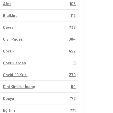
Afet
106
Bisiklet
112
Çevre
738
Civil Pages
604
Çocuk
422
Çocuklardan
8
Covid-19 Krizi
379
Dini Kimlik - İnanç
54
Dosya
173
Eğitim
771