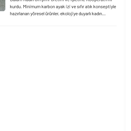
kurdu. Minimum karbon ayak izi ve sıfır atık konseptiyle
hazırlanan yöresel ürünler, ekolojiye duyarlı kadın
emeğini görünür kılıyor. Kooperatif süreci ve konsepti
hakkında kurucu başkan Figen Ar ile söyleştik