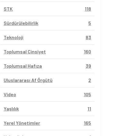
STK
118
Sürdürülebilirlik
5
Teknoloji
83
Toplumsal Cinsiyet
160
Toplumsal Hafıza
39
Uluslararası Af Örgütü
2
Video
105
Yaşlılık
11
Yerel Yönetimler
165