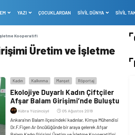
DEM
YAZI
ÇOCUKLARDAN
SİVİL DÜNYA
SİVİL TA
İşletme Kooperatifi
rişimi Üretim ve İşletme
Kadın
Kalkınma
Manşet
Röportaj
Ekolojiye Duyarlı Kadın Çiftçiler
Afşar Balam Girişimi’nde Buluştu
Kübra Yüzüncüyıl
05 Ağustos 2019
Ankara’nın Balam ilçesindeki kadınlar, Kimya Mühendisi
Dr.F.Figen Ar öncülüğünde bir araya gelerek Afşar
Balam Kadın Girişimi Üretim ve İşletme Kooperatifini