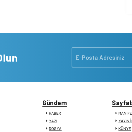
Olun
Gündem
Sayfal
HABER
MANİF
YAZI
YAYIN 
DOSYA
KÜNYE