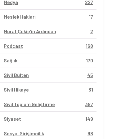
Medya
227
Meslek Hakları
17
Murat Çekiç'in Ardından
2
Podcast
168
Sağlık
170
Sivil Bülten
45
Sivil Hikaye
31
Sivil Toplum Geliştirme
397
Siyaset
149
Sosyal Girişimcilik
98