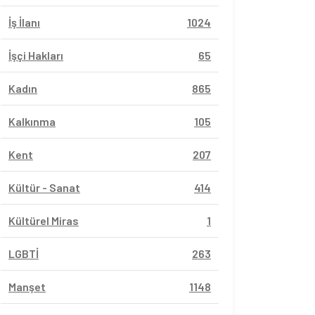
İş İlanı
1024
İşçi Hakları
65
Kadın
865
Kalkınma
105
Kent
207
Kültür - Sanat
414
Kültürel Miras
1
LGBTİ
263
Manşet
1148