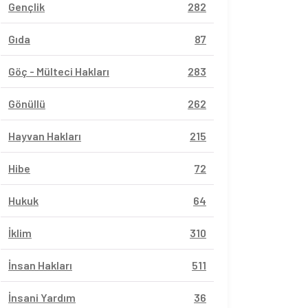
Gençlik
282
Gıda
87
Göç - Mülteci Hakları
283
Gönüllü
262
Hayvan Hakları
215
Hibe
72
Hukuk
64
İklim
310
İnsan Hakları
511
İnsani Yardım
36