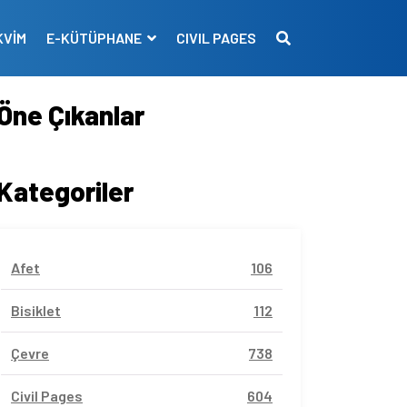
KVİM
E-KÜTÜPHANE
CIVIL PAGES
Öne Çıkanlar
Kategoriler
Afet
106
Bisiklet
112
Çevre
738
Civil Pages
604