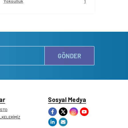
Yoksulluk
1
GÖNDER
ar
Sosyal Medya
ESTO
İLKELERİMİZ