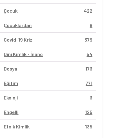
Çocuk
422
Çocuklardan
8
Covid-19 Krizi
379
Dini Kimlik - İnanç
54
Dosya
173
Eğitim
771
Ekoloji
3
Engelli
125
Etnik Kimlik
135