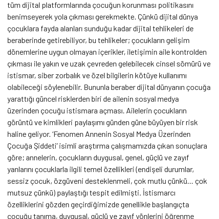
tüm dijital platformlarında çocuğun korunması politikasını
benimseyerek yola çıkması gerekmekte. Çünkü dijital dünya
çocuklara fayda alanları sunduğu kadar dijital tehlikeleri de
beraberinde getirebiliyor, bu tehlikeler; çocukların gelişim
dönemlerine uygun olmayan içerikler, iletişimin aile kontrolden
çıkması ile yakın ve uzak çevreden gelebilecek cinsel sömürü ve
istismar, siber zorbalık ve özel bilgilerin kötüye kullanımı
olabileceği söylenebilir. Bununla beraber dijital dünyanın çocuğa
yarattığı güncel risklerden biri de ailenin sosyal medya
üzerinden çocuğu istismara açması. Ailelerin çocukların
görüntü ve kimlikleri paylaşımı günden güne büyüyen bir risk
haline geliyor. ‘Fenomen Annenin Sosyal Medya Üzerinden
Çocuğa Şiddeti’ isimli araştırma çalışmamızda çıkan sonuçlara
göre;
annelerin, çocukların duygusal, genel, güçlü ve zayıf
yanlarını çocuklarla ilgili temel özellikleri (endişeli durumlar,
sessiz çocuk, özgüveni desteklenmeli, çok mutlu çünkü… çok
mutsuz çünkü) paylaştığı tespit edilmişti. İstismarcı
özelliklerini gözden geçirdiğimizde genellikle başlangıçta
çocuğu tanıma, duygusal, güçlü ve zayıf yönlerini öğrenme