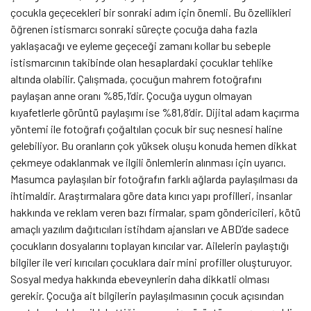
çocukla geçecekleri bir sonraki adım için önemli. Bu özellikleri
öğrenen istismarcı sonraki süreçte çocuğa daha fazla
yaklaşacağı ve eyleme geçeceği zamanı kollar bu sebeple
istismarcının takibinde olan hesaplardaki çocuklar tehlike
altında olabilir. Çalışmada, çocuğun mahrem fotoğrafını
paylaşan anne oranı %85,1’dir. Çocuğa uygun olmayan
kıyafetlerle görüntü paylaşımı ise %81,8’dir. Dijital adam kaçırma
yöntemi ile fotoğrafı çoğaltılan çocuk bir suç nesnesi haline
gelebiliyor. Bu oranların çok yüksek oluşu konuda hemen dikkat
çekmeye odaklanmak ve ilgili önlemlerin alınması için uyarıcı.
Masumca paylaşılan bir fotoğrafın farklı ağlarda paylaşılması da
ihtimaldir. Araştırmalara göre data kırıcı yapı profilleri, insanlar
hakkında ve reklam veren bazı firmalar, spam göndericileri, kötü
amaçlı yazılım dağıtıcıları istihdam ajansları ve ABD’de sadece
çocukların dosyalarını toplayan kırıcılar var. Ailelerin paylaştığı
bilgiler ile veri kırıcıları çocuklara dair mini profiller oluşturuyor.
Sosyal medya hakkında ebeveynlerin daha dikkatli olması
gerekir. Çocuğa ait bilgilerin paylaşılmasının çocuk açısından