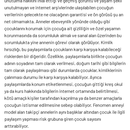
unutulma hakkını ihlal ettiği ve geçmiş görüntü ve yaşam şekli
unutulmayan ve internet arşivlerinde ulaşılabilen çocuğun
verilerinin gelecekte ne olacağının garantisi ve ön görüsü şu an
net olmamakta. Anneler ebeveynlik yönünde olduğu gibi
çocuklarını korumak için çocuğa ait gizliliğin ve özel yaşamın
korunmasında da sorumluluk almalı ve sanal alan üzerinden bu
sorumlulukta yine annenin görevi olarak görülüyor. Kimlik
hırsızlığı, bu paylaşımlarla çocukların karşı karşıya kalabileceği
risklerden bir diğeridir. Özellikle, paylaşımlarla birlikte çocuğun
adının soyadının tam olarak verilmesi, doğum tarihi gibi bilgilerin
tam olarak paylaşılması gibi durumlarda çocuklar, kimliklerinin
çalınması durumu ile karşı karşıya kalabiliyor. Ayrıca
paylaşımlarda konum etiketlenmesi, çocuğun gittiği kreş okul
ya da kurs hakkında bilgilerin internet ortamında belirtilmesi,
kötü amaçlı kişiler tarafından kaçırılma ya da benzer amaçlarla
çocuğun istismar edilmesine sebep olabiliyor. Fenomen anneyi
model alan takipçi annelerin aynı başlıklar altından çocuk ile ilgili
paylaşım yapması risk grubuna giren çocuk sayısını
arttırabiliyor.