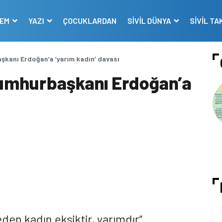
DEM
YAZI
ÇOCUKLARDAN
SİVİL DÜNYA
SİVİL TA
şkanı Erdoğan’a ‘yarım kadın’ davası
Cumhurbaşkanı Erdoğan’a
eden kadın eksiktir, yarımdır”