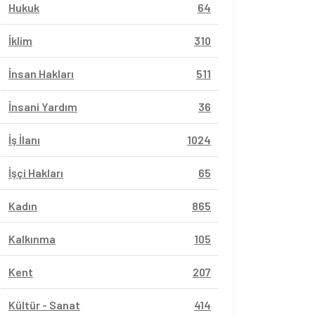
Hukuk
64
İklim
310
İnsan Hakları
511
İnsani Yardım
36
İş İlanı
1024
İşçi Hakları
65
Kadın
865
Kalkınma
105
Kent
207
Kültür - Sanat
414