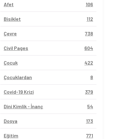
Afet
106
Bisiklet
112
Çevre
738
Civil Pages
604
Çocuk
422
Çocuklardan
8
Covid-19 Krizi
379
Dini Kimlik - İnanç
54
Dosya
173
Eğitim
771