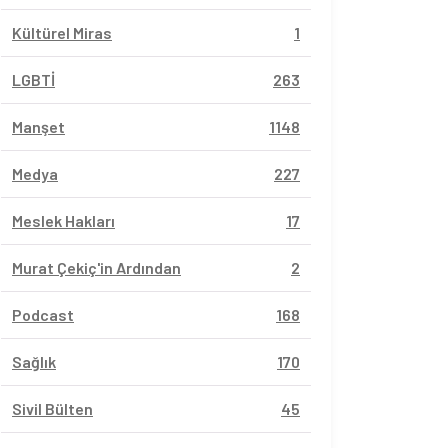
Kültürel Miras
1
LGBTİ
263
Manşet
1148
Medya
227
Meslek Hakları
17
Murat Çekiç'in Ardından
2
Podcast
168
Sağlık
170
Sivil Bülten
45