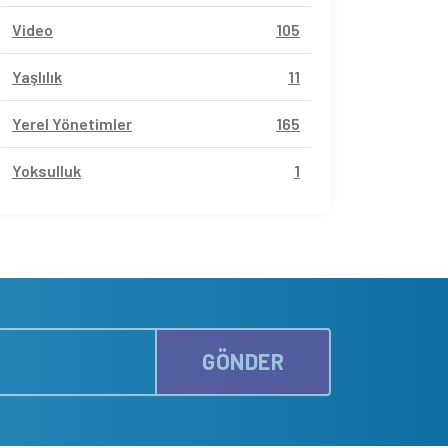
Video
105
Yaşlılık
11
Yerel Yönetimler
165
Yoksulluk
1
GÖNDER