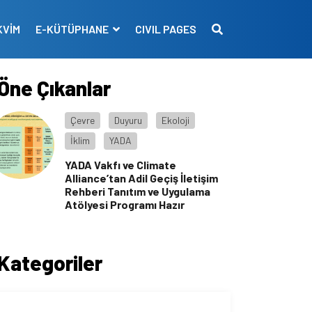
KVİM
E-KÜTÜPHANE
CIVIL PAGES
Öne Çıkanlar
Çevre
Duyuru
Ekoloji
İklim
YADA
YADA Vakfı ve Climate
Alliance’tan Adil Geçiş İletişim
Rehberi Tanıtım ve Uygulama
Atölyesi Programı Hazır
Kategoriler