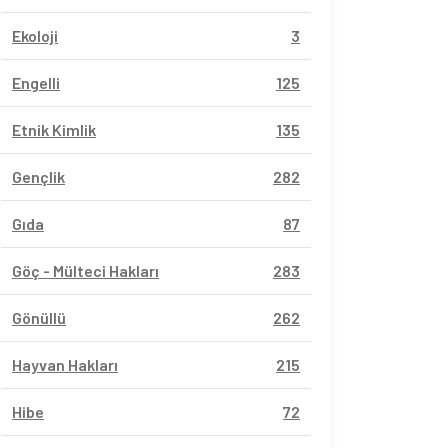
Ekoloji
3
Engelli
125
Etnik Kimlik
135
Gençlik
282
Gıda
87
Göç - Mülteci Hakları
283
Gönüllü
262
Hayvan Hakları
215
Hibe
72