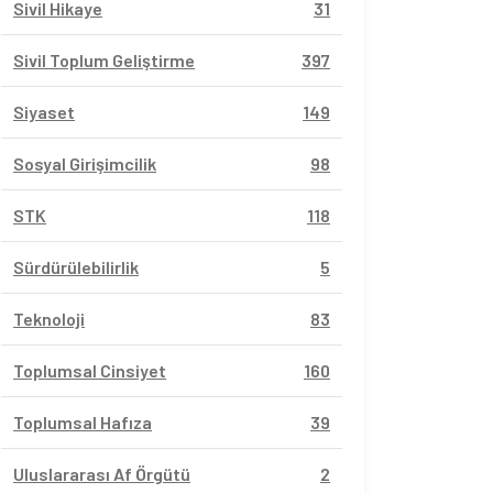
Sivil Hikaye
31
Sivil Toplum Geliştirme
397
Siyaset
149
Sosyal Girişimcilik
98
STK
118
Sürdürülebilirlik
5
Teknoloji
83
Toplumsal Cinsiyet
160
Toplumsal Hafıza
39
Uluslararası Af Örgütü
2