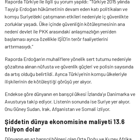
Raporda Türkiye ile ilgili şu yorum yapıldı: “Türkiye 2015 yılında
Tayyip Erdoğan hükümetinin devam eden katı politikaları ve
komşu Suriye’deki çatışmanın etkileri nedeniyle iç güvenlikte
zorluklar yaşadı. Ülke içinde güvenliğin kötüleşmesinin ana
nedeni devlet ile PKK arasındaki anlaşmazlığın yeniden
başlaması ayrıca özellikle IŞİD’in terör faaliyetlerini
arttırmasıydı.”
Raporda Erdoğan’ın muhaliflere yönelik sert tutumu nedeniyle
gözaltına alınan nüfusta ve güvenlik güçleri ve polisin sayısında
da artış olduğu belirtildi. Ayrıca Türkiye’nin komşu ülkeleriyle
ilişkilerinin de kötüleştiği görüşü yer alıyor.
Endekse göre dünyanın en barışçıl ülkesi İzlanda’yı Danimarka ve
Avusturya takip ediyor. Listenin sonunda ise Suriye yer alıyor.
Onu Güney Sudan, Irak, Afganistan ve Somali izliyor.
Şiddetin dünya ekonomisine maliyeti 13.6
trilyon dolar
Dünyanın en az barışçıl bölgesi olan Orta Doğu ve Kuzey Afrika