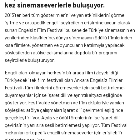
kez sinemaseverlerle buluşuyor.
2013’ten beri tüm gösterimlerini ve yan etkinliklerini görme,
işitme ve ortopedik engelli seyircilerin erişimine uygun olarak
sunan Engelsiz Film Festivali bu sene de Türkiye sinemasının en
yenilerinden klasiklerine, dünya sinemasının ödüllü filmlerinden
kısa filmlere, yönetmen ve oyuncuların katılımıyla yapılacak
söyleşilerden atölye çalışmalarına dopdolu bir programı
seyircilerle buluşturuyor.
Engeli olan-olmayan herkesin bir arada film izleyebildiği
Türkiye’deki tek film festivali olan Ankara Engelsiz Filmler
Festivali, tüm filmlerini göremeyenler için sesli betimleme,
duyamayanlar içinse işaret dili ve ayrıntılı altyazı eşliğinde
gösteriyor. Festival’de yönetmen ve film ekipleriyle yapılan
söyleşiler, atölye çalışmaları işaret dili çevirmeni eşliğinde
gerçekleştiriliyor. Açılış ve ödül törenlerinin ise işaret dili
çevirisinin yanı sıra sesli betimlemesi yapılıyor. Tüm Festival
mekanları ortopedik engelli sinemaseverler için erişilebilir
olanlardan seçiliyor.