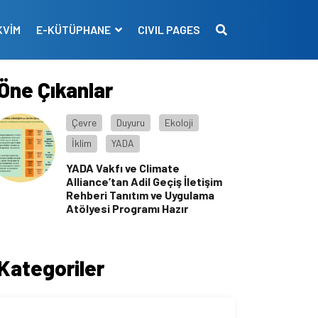
KVİM
E-KÜTÜPHANE
CIVIL PAGES
Öne Çıkanlar
Çevre
Duyuru
Ekoloji
İklim
YADA
YADA Vakfı ve Climate
Alliance’tan Adil Geçiş İletişim
Rehberi Tanıtım ve Uygulama
Atölyesi Programı Hazır
Kategoriler