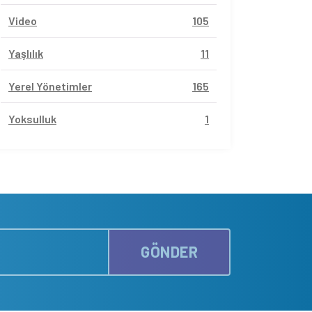
Video
105
Yaşlılık
11
Yerel Yönetimler
165
Yoksulluk
1
GÖNDER