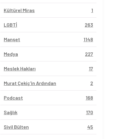
Kültürel Miras
1
LGBTİ
263
Manşet
1148
Medya
227
Meslek Hakları
17
Murat Çekiç'in Ardından
2
Podcast
168
Sağlık
170
Sivil Bülten
45