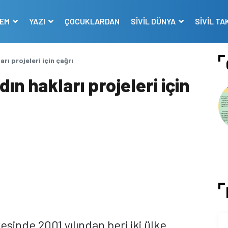
DEM
YAZI
ÇOCUKLARDAN
SİVİL DÜNYA
SİVİL TA
arı projeleri için çağrı
dın hakları projeleri için
inde 2001 yılından beri iki ülke