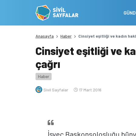
GÜN
Anasayfa
Haber
Cinsiyet eşitliği ve kadın hakl
Cinsiyet eşitliği ve ka
çağrı
Haber
Sivil Sayfalar
17 Mart 2016
İsveç Başkonsolosluğu bünyes