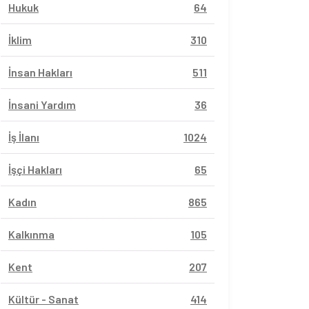
Hukuk
64
İklim
310
İnsan Hakları
511
İnsani Yardım
36
İş İlanı
1024
İşçi Hakları
65
Kadın
865
Kalkınma
105
Kent
207
Kültür - Sanat
414