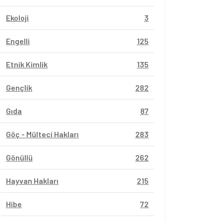
Ekoloji
3
Engelli
125
Etnik Kimlik
135
Gençlik
282
Gıda
87
Göç - Mülteci Hakları
283
Gönüllü
262
Hayvan Hakları
215
Hibe
72