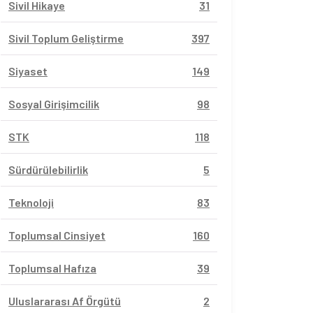
Sivil Hikaye
31
Sivil Toplum Geliştirme
397
Siyaset
149
Sosyal Girişimcilik
98
STK
118
Sürdürülebilirlik
5
Teknoloji
83
Toplumsal Cinsiyet
160
Toplumsal Hafıza
39
Uluslararası Af Örgütü
2