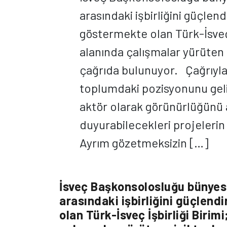
arasındaki işbirliğini güçlen
göstermekte olan Türk-İsveç İş
alanında çalışmalar yürüten s
çağrıda bulunuyor. Çağrıyla 
toplumdaki pozisyonunu geliş
aktör olarak görünürlüğünü a
duyurabilecekleri projeleri
Ayrım gözetmeksizin […]
İsveç Başkonsolosluğu bünyesin
arasındaki işbirliğini güçlen
olan Türk-İsveç İşbirliği Birimi