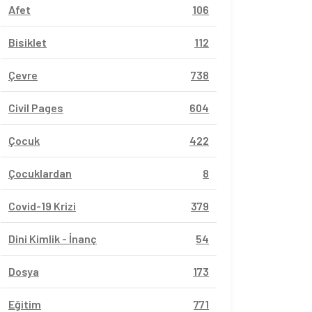
Afet
106
Bisiklet
112
Çevre
738
Civil Pages
604
Çocuk
422
Çocuklardan
8
Covid-19 Krizi
379
Dini Kimlik - İnanç
54
Dosya
173
Eğitim
771