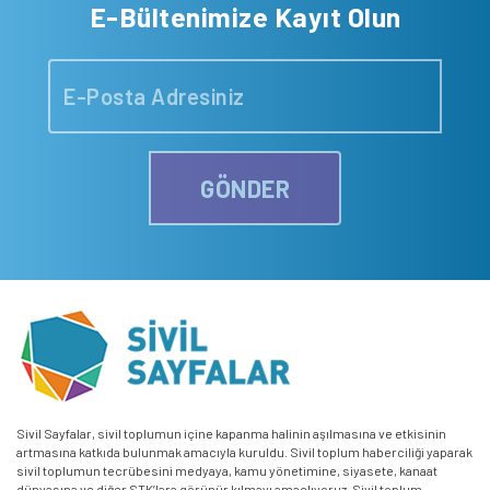
E-Bültenimize Kayıt Olun
GÖNDER
Sivil Sayfalar, sivil toplumun içine kapanma halinin aşılmasına ve etkisinin
artmasına katkıda bulunmak amacıyla kuruldu. Sivil toplum haberciliği yaparak
sivil toplumun tecrübesini medyaya, kamu yönetimine, siyasete, kanaat
dünyasına ve diğer STK’lara görünür kılmayı amaçlıyoruz. Sivil toplum