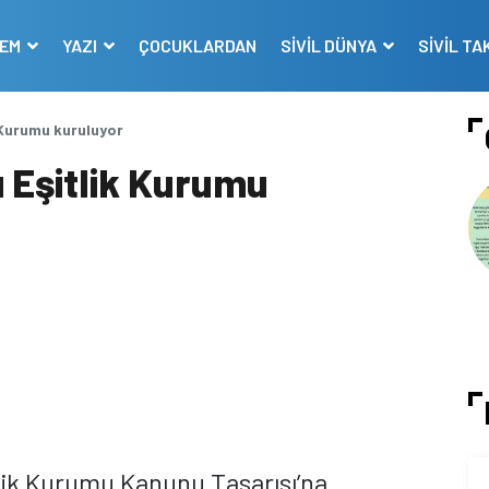
DEM
YAZI
ÇOCUKLARDAN
SİVİL DÜNYA
SİVİL TA
k Kurumu kuruluyor
ı Eşitlik Kurumu
tlik Kurumu Kanunu Tasarısı’na