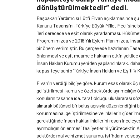
dönüştürülmektedir” dedi.
Başbakan Yardımcısı Lütfi Elvan açıklamasında şu i
Kanunu Tasarısı’nı, Türkiye Büyük Millet Meclisine
ileri derecede ve eşit olarak yararlanması, Hüküm
Programımızda ve 2016 Yılı Eylem Planımızda, insan 
bir önem verilmiştir. Bu çerçevede hazırlanan Tasarı
önlenmesi ve eşit muamele hakkının etkin şekilde 
İnsan Hakları Kurumu yeniden yapılandırılarak, daha
kapasiteye sahip ‘Türkiye İnsan Hakları ve Eşitlik
Elvan’ın verdiği bilgiye göre, kurum esas olarak üç 
geliştirilmesi, kamu ve özel sektörde ayrımcılığı
konuların tasarıda ıda, taraf olduğu uluslararası 
alınarak bütünsel bir bakış açısıyla düzenlendiğini 
korunmasına, geliştirilmesine ve ihlallerin gideril
gerektiğinde insan hakları ihlallerini resen incele
ayrımcılığın önlenmesi faaliyetlerini yürütecektir. 
sektörde mal ve hizmet sunumu, istihdam ve sosyal 