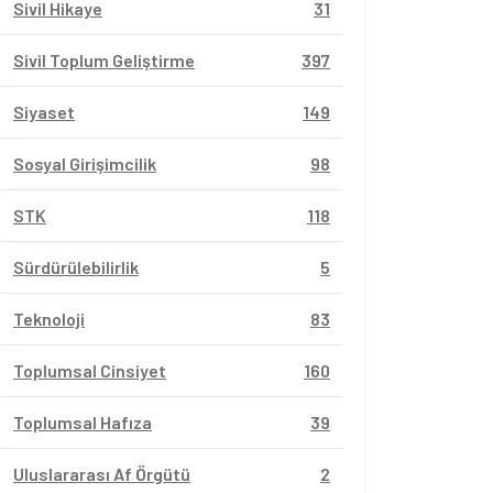
Sivil Hikaye
31
Sivil Toplum Geliştirme
397
Siyaset
149
Sosyal Girişimcilik
98
STK
118
Sürdürülebilirlik
5
Teknoloji
83
Toplumsal Cinsiyet
160
Toplumsal Hafıza
39
Uluslararası Af Örgütü
2