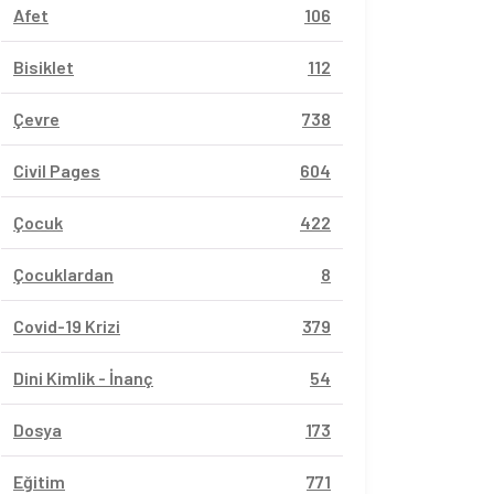
Afet
106
Bisiklet
112
Çevre
738
Civil Pages
604
Çocuk
422
Çocuklardan
8
Covid-19 Krizi
379
Dini Kimlik - İnanç
54
Dosya
173
Eğitim
771