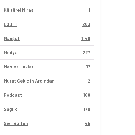
Kültürel Miras
1
LGBTİ
263
Manşet
1148
Medya
227
Meslek Hakları
17
Murat Çekiç'in Ardından
2
Podcast
168
Sağlık
170
Sivil Bülten
45