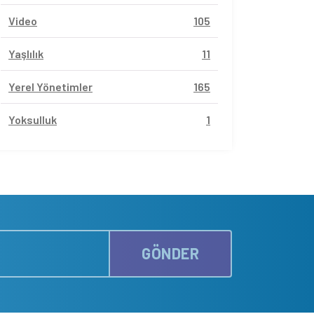
Video
105
Yaşlılık
11
Yerel Yönetimler
165
Yoksulluk
1
GÖNDER