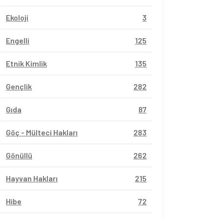
Ekoloji
3
Engelli
125
Etnik Kimlik
135
Gençlik
282
Gıda
87
Göç - Mülteci Hakları
283
Gönüllü
262
Hayvan Hakları
215
Hibe
72