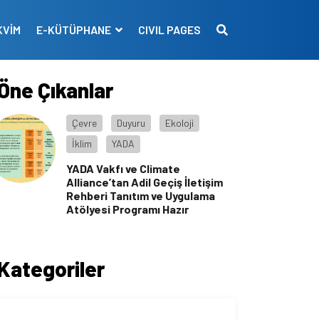
KVİM
E-KÜTÜPHANE
CIVIL PAGES
Öne Çıkanlar
Çevre
Duyuru
Ekoloji
İklim
YADA
YADA Vakfı ve Climate
Alliance’tan Adil Geçiş İletişim
Rehberi Tanıtım ve Uygulama
Atölyesi Programı Hazır
Kategoriler