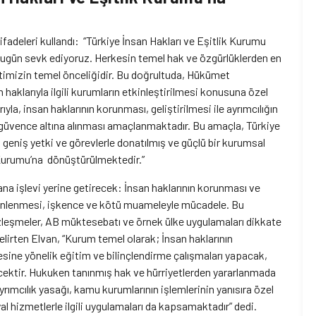
fadeleri kullandı: “Türkiye İnsan Hakları ve Eşitlik Kurumu
 bugün sevk ediyoruz. Herkesin temel hak ve özgürlüklerden en
etimizin temel önceliğidir. Bu doğrultuda, Hükümet
haklarıyla ilgili kurumların etkinleştirilmesi konusuna özel
yla, insan haklarının korunması, geliştirilmesi ile ayrımcılığın
güvence altına alınması amaçlanmaktadır. Bu amaçla, Türkiye
 geniş yetki ve görevlerle donatılmış ve güçlü bir kurumsal
 Kurumu’na dönüştürülmektedir.”
ana işlevi yerine getirecek: İnsan haklarının korunması ve
n önlenmesi, işkence ve kötü muameleyle mücadele. Bu
sözleşmeler, AB müktesebatı ve örnek ülke uygulamaları dikkate
belirten Elvan, “Kurum temel olarak; İnsan haklarının
mesine yönelik eğitim ve bilinçlendirme çalışmaları yapacak,
yecektir. Hukuken tanınmış hak ve hürriyetlerden yararlanmada
Ayrımcılık yasağı, kamu kurumlarının işlemlerinin yanısıra özel
hizmetlerle ilgili uygulamaları da kapsamaktadır” dedi.