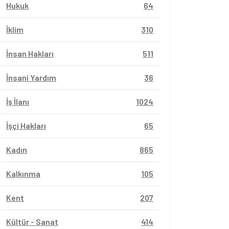
Hukuk
64
İklim
310
İnsan Hakları
511
İnsani Yardım
36
İş İlanı
1024
İşçi Hakları
65
Kadın
865
Kalkınma
105
Kent
207
Kültür - Sanat
414