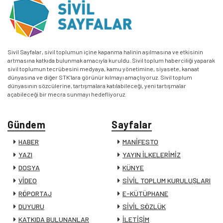
Sivil Sayfalar, sivil toplumun içine kapanma halinin aşılmasına ve etkisinin
artmasına katkıda bulunmak amacıyla kuruldu. Sivil toplum haberciliği yaparak
sivil toplumun tecrübesini medyaya, kamu yönetimine, siyasete, kanaat
dünyasına ve diğer STK’lara görünür kılmayı amaçlıyoruz. Sivil toplum
dünyasının sözcülerine, tartışmalara katılabileceği, yeni tartışmalar
açabileceği bir mecra sunmayı hedefliyoruz.
Gündem
Sayfalar
HABER
MANİFESTO
YAZI
YAYIN İLKELERİMİZ
DOSYA
KÜNYE
VİDEO
SİVİL TOPLUM KURULUŞLARI
RÖPORTAJ
E-KÜTÜPHANE
DUYURU
SİVİL SÖZLÜK
KATKIDA BULUNANLAR
İLETİŞİM