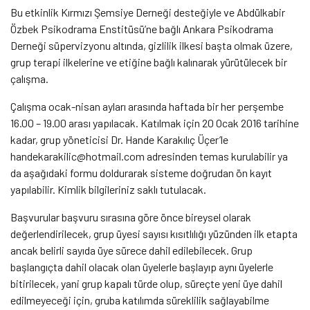
Bu etkinlik Kırmızı Şemsiye Derneği desteğiyle ve Abdülkabir
Özbek Psikodrama Enstitüsü’ne bağlı Ankara Psikodrama
Derneği süpervizyonu altında, gizlilik ilkesi başta olmak üzere,
grup terapi ilkelerine ve etiğine bağlı kalınarak yürütülecek bir
çalışma.
Çalışma ocak-nisan ayları arasında haftada bir her perşembe
16.00 – 19.00 arası yapılacak. Katılmak için 20 Ocak 2016 tarihine
kadar, grup yöneticisi Dr. Hande Karakılıç Üçer’le
handekarakilic@hotmail.com adresinden temas kurulabilir ya
da aşağıdaki formu doldurarak sisteme doğrudan ön kayıt
yapılabilir. Kimlik bilgileriniz saklı tutulacak.
Başvurular başvuru sırasına göre önce bireysel olarak
değerlendirilecek, grup üyesi sayısı kısıtlılığı yüzünden ilk etapta
ancak belirli sayıda üye sürece dahil edilebilecek. Grup
başlangıçta dahil olacak olan üyelerle başlayıp aynı üyelerle
bitirilecek, yani grup kapalı türde olup, süreçte yeni üye dahil
edilmeyeceği için, gruba katılımda süreklilik sağlayabilme