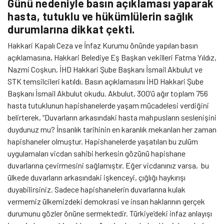
Günü nedeniyle basın açıklaması yaparak
hasta, tutuklu ve hükümlülerin sağlık
durumlarına dikkat çekti.
Hakkari Kapalı Ceza ve İnfaz Kurumu önünde yapılan basın
açıklamasına, Hakkari Belediye Eş Başkan vekilleri Fatma Yıldız,
Nazmi Coşkun, İHD Hakkari Şube Başkanı İsmail Akbulut ve
STK temsilcileri katıldı. Basın açıklamasını İHD Hakkari Şube
Başkanı İsmail Akbulut okudu. Akbulut, 300’ü ağır toplam 756
hasta tutuklunun hapishanelerde yaşam mücadelesi verdiğini
belirterek, “Duvarların arkasındaki hasta mahpusların seslenişini
duydunuz mu? İnsanlık tarihinin en karanlık mekanları her zaman
hapishaneler olmuştur. Hapishanelerde yaşatılan bu zulüm
uygulamaları vicdan sahibi herkesin gözünü hapishane
duvarlarına çevirmesini sağlamıştır. Eğer vicdanınız varsa, bu
ülkede duvarların arkasındaki işkenceyi, çığlığı haykırışı
duyabilirsiniz. Sadece hapishanelerin duvarlarına kulak
vermemiz ülkemizdeki demokrasi ve insan haklarının gerçek
durumunu gözler önüne sermektedir. Türkiye’deki infaz anlayışı