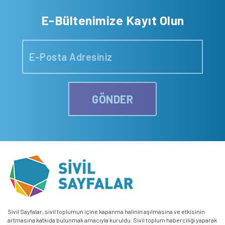
E-Bültenimize Kayıt Olun
GÖNDER
Sivil Sayfalar, sivil toplumun içine kapanma halinin aşılmasına ve etkisinin
artmasına katkıda bulunmak amacıyla kuruldu. Sivil toplum haberciliği yaparak