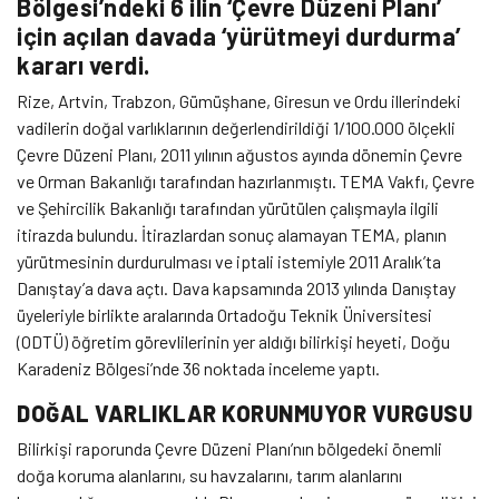
Bölgesi’ndeki 6 ilin ‘Çevre Düzeni Planı’
için açılan davada ‘yürütmeyi durdurma’
kararı verdi.
Rize, Artvin, Trabzon, Gümüşhane, Giresun ve Ordu illerindeki
vadilerin doğal varlıklarının değerlendirildiği 1/100.000 ölçekli
Çevre Düzeni Planı, 2011 yılının ağustos ayında dönemin Çevre
ve Orman Bakanlığı tarafından hazırlanmıştı. TEMA Vakfı, Çevre
ve Şehircilik Bakanlığı tarafından yürütülen çalışmayla ilgili
itirazda bulundu. İtirazlardan sonuç alamayan TEMA, planın
yürütmesinin durdurulması ve iptali istemiyle 2011 Aralık’ta
Danıştay’a dava açtı. Dava kapsamında 2013 yılında Danıştay
üyeleriyle birlikte aralarında Ortadoğu Teknik Üniversitesi
(ODTÜ) öğretim görevlilerinin yer aldığı bilirkişi heyeti, Doğu
Karadeniz Bölgesi’nde 36 noktada inceleme yaptı.
DOĞAL VARLIKLAR KORUNMUYOR VURGUSU
Bilirkişi raporunda Çevre Düzeni Planı’nın bölgedeki önemli
doğa koruma alanlarını, su havzalarını, tarım alanlarını