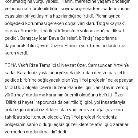
korumadığına vurgu yapıldı. Planın, merkezine yaşam önceliğini
ve bunun sürdürülebilirliğini koyması gerekirken, sadece insanı
esas alan bir yaklaşımla hazırlandığı belirtildi. Planın ayrıca
bölgedeki korunması gereken doğal varlıkları, ‘Doğal kaynak’
olarak görmekle, ticarileştirilmesinin yolunu açtığına dikkat
çekildi. Danıştay İdari Dava Daireleri, bilirkişi raporlarına
dayanarak 6 ilin Çevre Düzeni Planının yürütmesini durdurma
kararı verdi.
TEMA Vakfı Rize Temsilcisi Nevzat Özer, Samsun’dan Artvin’e
kadar Karadeniz yaylalarını yüksek rakımdan denize paralel bir
şekilde birbirine bağlayacak olan Yeşil Yol projesini de kapsayan
1/100.000 ölçekli Çevre Düzeni Planı ile ilgili Danıştay’ın verdiği
yürütmeyi durdurma kararının önemli olduğunu belirtti. Özer,
“Bilirkişi heyeti raporunda da belirtildiği gibi, yol inşaatlarıyla
çok özgün doğal özellikleri olan vadilerin ve doğal çevrenin
tahribatı söz konusu olacak. Yeşil Yol projesi Karadeniz
bölgesinin sahip olduğu eşsiz güzelliklere telafisi güç zararlar
vermeden durdurulmalıdır” dedi.