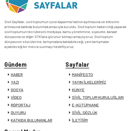
Sivil Sayfalar, sivil toplumun içine kapanma halinin aşılmasına ve etkisinin
artmasına katkıda bulunmak amacıyla kuruldu. Sivil toplum haberciliği yaparak
sivil toplumun tecrübesini medyaya, kamu yönetimine, siyasete, kanaat
dünyasına ve diğer STK’lara görünür kılmayı amaçlıyoruz. Sivil toplum
dünyasının sözcülerine, tartışmalara katılabileceği, yeni tartışmalar
açabileceği bir mecra sunmayı hedefliyoruz.
Gündem
Sayfalar
HABER
MANİFESTO
YAZI
YAYIN İLKELERİMİZ
DOSYA
KÜNYE
VİDEO
SİVİL TOPLUM KURULUŞLARI
RÖPORTAJ
E-KÜTÜPHANE
DUYURU
SİVİL SÖZLÜK
KATKIDA BULUNANLAR
İLETİŞİM